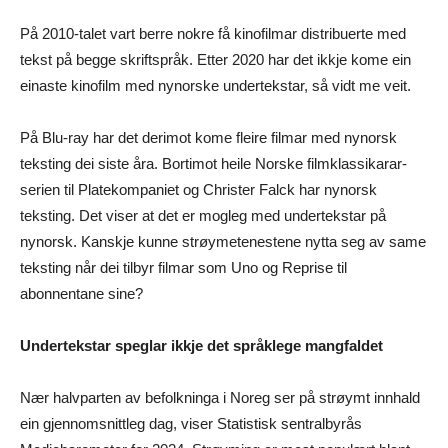
På 2010-talet vart berre nokre få kinofilmar distribuerte med
tekst på begge skriftspråk. Etter 2020 har det ikkje kome ein
einaste kinofilm med nynorske undertekstar, så vidt me veit.
På Blu-ray har det derimot kome fleire filmar med nynorsk
teksting dei siste åra. Bortimot heile Norske filmklassikarar-
serien til Platekompaniet og Christer Falck har nynorsk
teksting. Det viser at det er mogleg med undertekstar på
nynorsk. Kanskje kunne strøymetenestene nytta seg av same
teksting når dei tilbyr filmar som Uno og Reprise til
abonnentane sine?
Undertekstar speglar ikkje det språklege mangfaldet
Nær halvparten av befolkninga i Noreg ser på strøymt innhald
ein gjennomsnittleg dag, viser Statistisk sentralbyrås