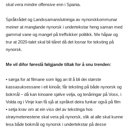
skal vera mindre offensive enn i Spania.
Språkrådet og Landssamanslutninga av nynorskkommunar
meiner at manglande nynorsk i undertekstar heng saman med
gammal vane og mangel på treffsikker politikk. Me håpar og
trur at 2020-talet skal bli tiåret då det losnar for teksting på
nynorsk.
Me vil difor føreslå følgjande tiltak for å snu trenden:
• sørga for at filmane som ligg an til å bli dei største
kassasuksessane i eit kinoår, får teksting på både nynorsk og
bokmål – då kan kinoane sjølve velja, og tenåringar på Voss, i
Volda og i Vinje kan få sjå at språket deira funkar også på film
• setja krav om at ein viss del av tekstinga hos
strøymetenestene skal vera på nynorsk, slik at alle skal kunne
lesa både bokmål og nynorsk i undertekstar på desse