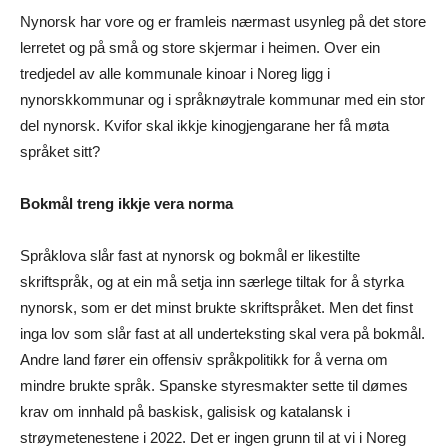
Nynorsk har vore og er framleis nærmast usynleg på det store
lerretet og på små og store skjermar i heimen. Over ein
tredjedel av alle kommunale kinoar i Noreg ligg i
nynorskkommunar og i språknøytrale kommunar med ein stor
del nynorsk. Kvifor skal ikkje kinogjengarane her få møta
språket sitt?
Bokmål treng ikkje vera norma
Språklova slår fast at nynorsk og bokmål er likestilte
skriftspråk, og at ein må setja inn særlege tiltak for å styrka
nynorsk, som er det minst brukte skriftspråket. Men det finst
inga lov som slår fast at all underteksting skal vera på bokmål.
Andre land fører ein offensiv språkpolitikk for å verna om
mindre brukte språk. Spanske styresmakter sette til dømes
krav om innhald på baskisk, galisisk og katalansk i
strøymetenestene i 2022. Det er ingen grunn til at vi i Noreg