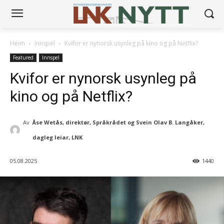
Heim
Innspel
Kvifor er nynorsk usynleg på kino og på Netflix?
Featured
Innspel
Kvifor er nynorsk usynleg på
kino og på Netflix?
Av
Åse Wetås, direktør, Språkrådet og Svein Olav B. Langåker,
dagleg leiar, LNK
05.08.2025
1440