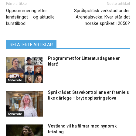
Førre artikkel
Neste artikkel
Oppsummering etter
Språkpolitisk verkstad under
landstinget – og aktuelle
Arendalsveka: Kvar står det
kurstilbod
norske språket i 2050?
RELATERTE ARTIKLAR
Programmet for Litteraturdagane er
klart!
Nyhende
Språkrådet: Stavekontrollane er framleis
like dårlege – bryt opplæringslova
Nyhende
Vestland vil ha filmar med nynorsk
teksting