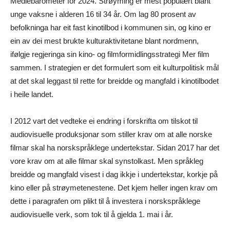
Mediebarometer for 2024. Strøyming er mest populært blant
unge vaksne i alderen 16 til 34 år. Om lag 80 prosent av
befolkninga har eit fast kinotilbod i kommunen sin, og kino er
ein av dei mest brukte kulturaktivitetane blant nordmenn,
ifølgje regjeringa sin kino- og filmformidlingsstrategi Mer film
sammen. I strategien er det formulert som eit kulturpolitisk mål
at det skal leggast til rette for breidde og mangfald i kinotilbodet
i heile landet.
I 2012 vart det vedteke ei endring i forskrifta om tilskot til
audiovisuelle produksjonar som stiller krav om at alle norske
filmar skal ha norskspråklege undertekstar. Sidan 2017 har det
vore krav om at alle filmar skal synstolkast. Men språkleg
breidde og mangfald visest i dag ikkje i undertekstar, korkje på
kino eller på strøymetenestene. Det kjem heller ingen krav om
dette i paragrafen om plikt til å investera i norskspråklege
audiovisuelle verk, som tok til å gjelda 1. mai i år.