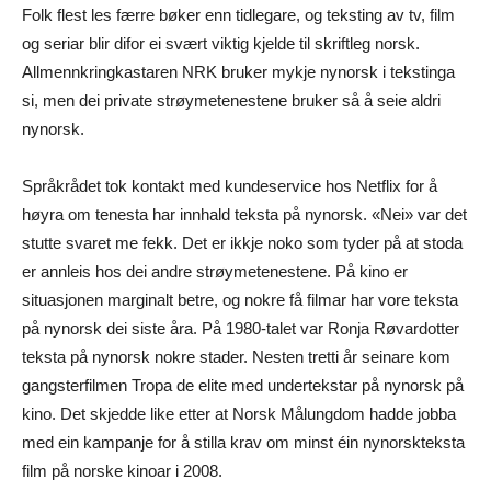
Folk flest les færre bøker enn tidlegare, og teksting av tv, film
og seriar blir difor ei svært viktig kjelde til skriftleg norsk.
Allmennkringkastaren NRK bruker mykje nynorsk i tekstinga
si, men dei private strøymetenestene bruker så å seie aldri
nynorsk.
Språkrådet tok kontakt med kundeservice hos Netflix for å
høyra om tenesta har innhald teksta på nynorsk. «Nei» var det
stutte svaret me fekk. Det er ikkje noko som tyder på at stoda
er annleis hos dei andre strøymetenestene. På kino er
situasjonen marginalt betre, og nokre få filmar har vore teksta
på nynorsk dei siste åra. På 1980-talet var Ronja Røvardotter
teksta på nynorsk nokre stader. Nesten tretti år seinare kom
gangsterfilmen Tropa de elite med undertekstar på nynorsk på
kino. Det skjedde like etter at Norsk Målungdom hadde jobba
med ein kampanje for å stilla krav om minst éin nynorskteksta
film på norske kinoar i 2008.