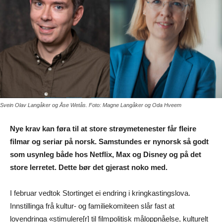
Svein Olav Langåker og Åse Wetås. Foto: Magne Langåker og Oda Hveem
Nye krav kan føra til at store strøymetenester får fleire
filmar og seriar på norsk. Samstundes er nynorsk så godt
som usynleg både hos Netflix, Max og Disney og på det
store lerretet. Dette bør det gjerast noko med.
I februar vedtok Stortinget ei endring i kringkastingslova.
Innstillinga frå kultur- og familiekomiteen slår fast at
lovendringa «stimulere[r] til filmpolitisk måloppnåelse, kulturelt