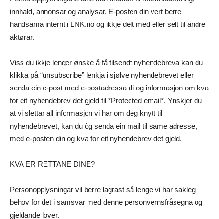
innhald, annonsar og analysar. E-posten din vert berre
handsama internt i LNK.no og ikkje delt med eller selt til andre
aktørar.
Viss du ikkje lenger ønske å få tilsendt nyhendebreva kan du
klikka på “unsubscribe” lenkja i sjølve nyhendebrevet eller
senda ein e-post med e-postadressa di og informasjon om kva
for eit nyhendebrev det gjeld til *Protected email*. Ynskjer du
at vi slettar all informasjon vi har om deg knytt til
nyhendebrevet, kan du òg senda ein mail til same adresse,
med e-posten din og kva for eit nyhendebrev det gjeld.
KVA ER RETTANE DINE?
Personopplysningar vil berre lagrast så lenge vi har sakleg
behov for det i samsvar med denne personvernsfråsegna og
gjeldande lover.