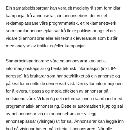
Ein samarbeidspartnar kan vera eit mediebyrå som formidlar
kampanjar frå annonsørar, ein annonsebørs der vi sel
reklameplassane våre programmatisk, eit reklamenettverk
som samlar annonseplassar frå fleire publisistar og sel dei
vidare til annonsørar eller ein teknisk leverandør som bistår
med analyse av trafikk og/eller kampanjar.
Samarbeidspartnarane våre og annonsørar kan setja
informasjonskapslar og henta teknisk informasjon (inkl. IP-
adresse) frå brukarar som har sett/klikket på ein annonse og
på kva for ei nettside denne vart vist. Dei nyttar informasjonen
for å levera, tilpassa og mæla effekten av annonsar på
nettsidene våre. Vi kan òg dela informasjonen i samband med
programmatisk annonsering. Dette er automatisert kjøp og sal
av nettannonsar via ein annonsebørs der vi legg
annonseplassar (visingar) ut for sal. Annonsørar kan leggja inn
bod på visingar basert på kriteria til annonsøren. Når alle