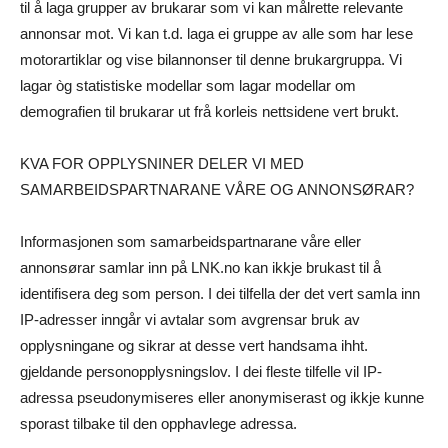
til å laga grupper av brukarar som vi kan målrette relevante
annonsar mot. Vi kan t.d. laga ei gruppe av alle som har lese
motorartiklar og vise bilannonser til denne brukargruppa. Vi
lagar òg statistiske modellar som lagar modellar om
demografien til brukarar ut frå korleis nettsidene vert brukt.
KVA FOR OPPLYSNINER DELER VI MED
SAMARBEIDSPARTNARANE VÅRE OG ANNONSØRAR?
Informasjonen som samarbeidspartnarane våre eller
annonsørar samlar inn på LNK.no kan ikkje brukast til å
identifisera deg som person. I dei tilfella der det vert samla inn
IP-adresser inngår vi avtalar som avgrensar bruk av
opplysningane og sikrar at desse vert handsama ihht.
gjeldande personopplysningslov. I dei fleste tilfelle vil IP-
adressa pseudonymiseres eller anonymiserast og ikkje kunne
sporast tilbake til den opphavlege adressa.