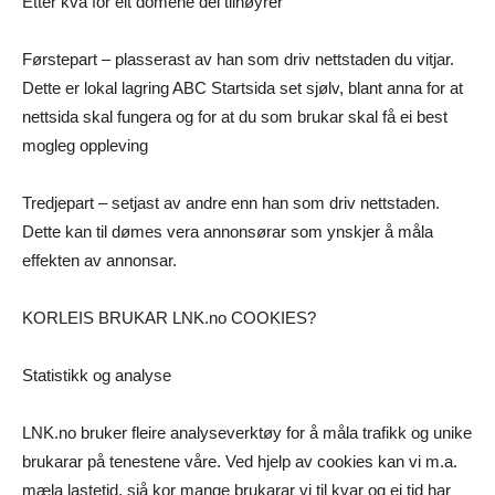
Etter kva for eit domene dei tilhøyrer
Førstepart – plasserast av han som driv nettstaden du vitjar.
Dette er lokal lagring ABC Startsida set sjølv, blant anna for at
nettsida skal fungera og for at du som brukar skal få ei best
mogleg oppleving
Tredjepart – setjast av andre enn han som driv nettstaden.
Dette kan til dømes vera annonsørar som ynskjer å måla
effekten av annonsar.
KORLEIS BRUKAR LNK.no COOKIES?
Statistikk og analyse
LNK.no bruker fleire analyseverktøy for å måla trafikk og unike
brukarar på tenestene våre. Ved hjelp av cookies kan vi m.a.
mæla lastetid, sjå kor mange brukarar vi til kvar og ei tid har