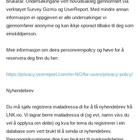
brukarar. Undersøkingane vert hovudsakleg gjennomført via
verktøyet Survey Gizmo og UserReport. Med mindre annan
informasjon er oppgjeven er alle undersøkingar vi
gjennomfører anonyme og kan ikkje sporast tilbake til deg som
einskildperson.
Meir informasjon om deira personvernpolicy og høve for å
reservera deg finn du her:
https://privacy.userreport.com/nn-NO/for-users/privacy-policy/
Nyhendebrev
Du må sjølv registrera mailadressa di for å få nyhendebrev frå
LNK.no. Vi lagrar berre mailadressa di (og evt. namn viss du
vel å opplysa om dette) og kva for tema du registrerer i ein
database som vert brukt til å senda ut nyhendebrev.
Personopplysningane dine kan brukast til marknadsføring,