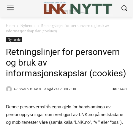
Heim
Nyhende
Retningslinjer for personvern og bruk av
informasjonskapslar (cookies)
Nyhende
Retningslinjer for personvern
og bruk av
informasjonskapslar (cookies)
Av
Svein Olav B. Langåker
23.08.2018
16421
Denne personvernsfråsegna gjeld for handsaminga av
personopplysningar som vert gjort av LNK.no på nettstadane
og mobiltenester våre (samla kalla “LNK.no”, “vi” eller “oss”).