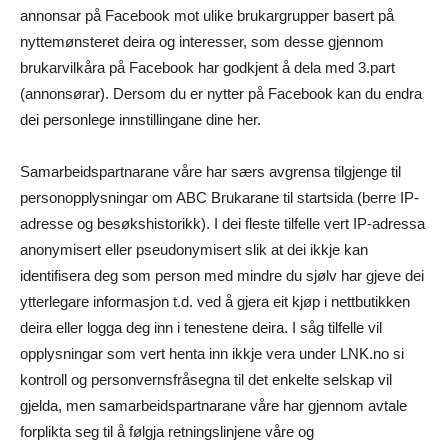
annonsar på Facebook mot ulike brukargrupper basert på
nyttemønsteret deira og interesser, som desse gjennom
brukarvilkåra på Facebook har godkjent å dela med 3.part
(annonsørar). Dersom du er nytter på Facebook kan du endra
dei personlege innstillingane dine her.
Samarbeidspartnarane våre har særs avgrensa tilgjenge til
personopplysningar om ABC Brukarane til startsida (berre IP-
adresse og besøkshistorikk). I dei fleste tilfelle vert IP-adressa
anonymisert eller pseudonymisert slik at dei ikkje kan
identifisera deg som person med mindre du sjølv har gjeve dei
ytterlegare informasjon t.d. ved å gjera eit kjøp i nettbutikken
deira eller logga deg inn i tenestene deira. I såg tilfelle vil
opplysningar som vert henta inn ikkje vera under LNK.no si
kontroll og personvernsfråsegna til det enkelte selskap vil
gjelda, men samarbeidspartnarane våre har gjennom avtale
forplikta seg til å følgja retningslinjene våre og