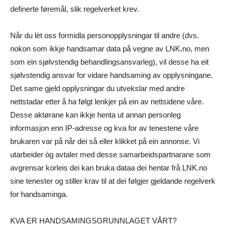
definerte føremål, slik regelverket krev.
Når du lèt oss formidla personopplysningar til andre (dvs.
nokon som ikkje handsamar data på vegne av LNK.no, men
som ein sjølvstendig behandlingsansvarleg), vil desse ha eit
sjølvstendig ansvar for vidare handsaming av opplysningane.
Det same gjeld opplysningar du utvekslar med andre
nettstadar etter å ha følgt lenkjer på ein av nettsidene våre.
Desse aktørane kan ikkje henta ut annan personleg
informasjon enn IP-adresse og kva for av tenestene våre
brukaren var på når dei så eller klikket på ein annonse. Vi
utarbeider òg avtaler med desse samarbeidspartnarane som
avgrensar korleis dei kan bruka dataa dei hentar frå LNK.no
sine tenester og stiller krav til at dei følgjer gjeldande regelverk
for handsaminga.
KVA ER HANDSAMINGSGRUNNLAGET VÅRT?