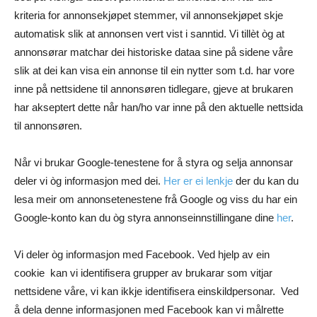
kriteria for annonsekjøpet stemmer, vil annonsekjøpet skje
automatisk slik at annonsen vert vist i sanntid. Vi tillèt òg at
annonsørar matchar dei historiske dataa sine på sidene våre
slik at dei kan visa ein annonse til ein nytter som t.d. har vore
inne på nettsidene til annonsøren tidlegare, gjeve at brukaren
har akseptert dette når han/ho var inne på den aktuelle nettsida
til annonsøren.
Når vi brukar Google-tenestene for å styra og selja annonsar
deler vi òg informasjon med dei.
Her er ei lenkje
der du kan du
lesa meir om annonsetenestene frå Google og viss du har ein
Google-konto kan du òg styra annonseinnstillingane dine
her
.
Vi deler òg informasjon med Facebook. Ved hjelp av ein
cookie kan vi identifisera grupper av brukarar som vitjar
nettsidene våre, vi kan ikkje identifisera einskildpersonar. Ved
å dela denne informasjonen med Facebook kan vi målrette