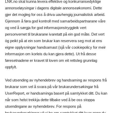
LNK.no skal kunna levera effektive og konkurransedyktige
annonseløysingar i dagens digitale annonseøkonomi. Dette
gjer det mogleg for oss å driva uavhengig journalistisk arbeid.
Gjennom å føra god kontroll med samarbeidspartnarane våre
og ved å sørgja for god informasjonstryggleik vert
personvernet til brukarane ivaretatt på ein god måte. Det vert
òg peikt på at ein som brukar kan reservera seg mot at ens
eigne opplysningar handsamast (sjå vår cookiepolicy for meir
informasjon om korleis du kan gjera dette). Ut frå desse
føresetnadene er kravet til loven om eit rettsleg grunnlag
oppfylt.
Ved utsending av nyhendebrev og handsaming av respons frå
brukarar som vel å svara på vår brukarundersøkingar frå
UserReport, er handsaminga basert på samtykket ditt. Du kan
når som helst trekkja dette tilbake ved å be oss stoppa
utsendingane av nyhendebrev. For respons på
brukarundersøkingar vil vi be om samtykket ditt kvar gong du