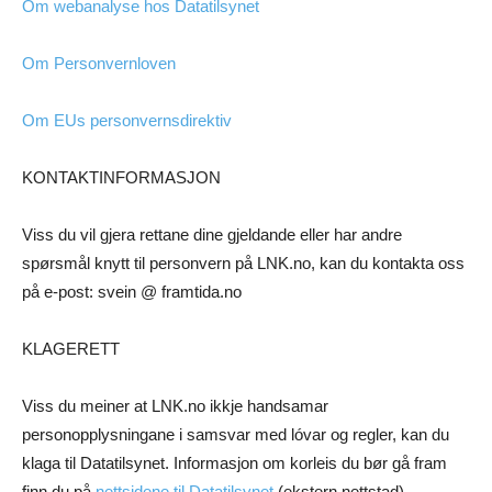
Om webanalyse hos Datatilsynet
Om Personvernloven
Om EUs personvernsdirektiv
KONTAKTINFORMASJON
Viss du vil gjera rettane dine gjeldande eller har andre
spørsmål knytt til personvern på LNK.no, kan du kontakta oss
på e-post: svein @ framtida.no
KLAGERETT
Viss du meiner at LNK.no ikkje handsamar
personopplysningane i samsvar med lóvar og regler, kan du
klaga til Datatilsynet. Informasjon om korleis du bør gå fram
finn du på
nettsidene til Datatilsynet
(ekstern nettstad).