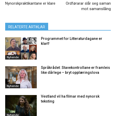
Nynorskpraktikantane er klare
Ordførarar slår seg saman
mot samanslåing
RELATERTE ARTIKLAR
Programmet for Litteraturdagane er
klart!
Nyhende
Språkrådet: Stavekontrollane er framleis
like dårlege – bryt opplæringslova
Nyhende
Vestland vil ha filmar med nynorsk
teksting
Nyhende