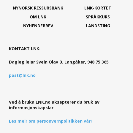
NYNORSK RESSURSBANK
LNK-KORTET
OM LNK
SPRÅKKURS
NYHENDEBREV
LANDSTING
KONTAKT LNK:
Dagleg leiar Svein Olav B. Langåker, 948 75 365
post@lnk.no
Ved å bruka LNK.no aksepterer du bruk av
informasjonskapslar.
Les meir om personvernpolitikken vår!