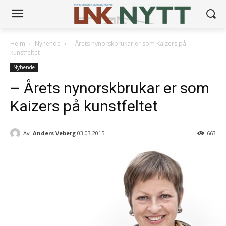
Heim
Nyhende
– Årets nynorskbrukar er som Kaizers på
kunstfeltet
Nyhende
– Årets nynorskbrukar er som
Kaizers på kunstfeltet
Av
Anders Veberg
03.03.2015
663