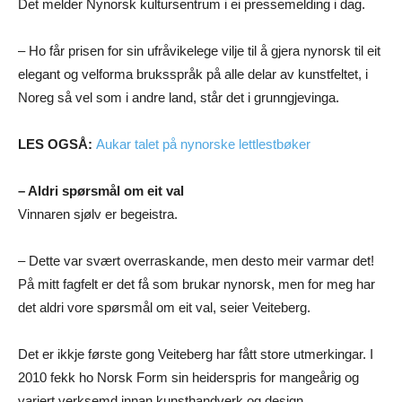
Det melder Nynorsk kultursentrum i ei pressemelding i dag.
– Ho får prisen for sin ufråvikelege vilje til å gjera nynorsk til eit
elegant og velforma bruksspråk på alle delar av kunstfeltet, i
Noreg så vel som i andre land, står det i grunngjevinga.
LES OGSÅ:
Aukar talet på nynorske lettlestbøker
– Aldri spørsmål om eit val
Vinnaren sjølv er begeistra.
– Dette var svært overraskande, men desto meir varmar det!
På mitt fagfelt er det få som brukar nynorsk, men for meg har
det aldri vore spørsmål om eit val, seier Veiteberg.
Det er ikkje første gong Veiteberg har fått store utmerkingar. I
2010 fekk ho Norsk Form sin heiderspris for mangeårig og
variert verksemd innan kunsthandverk og design.