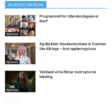
RELATERTE ARTIKLAR
Programmet for Litteraturdagane er
klart!
Nyhende
Språkrådet: Stavekontrollane er framleis
like dårlege – bryt opplæringslova
Nyhende
Vestland vil ha filmar med nynorsk
teksting
Nyhende