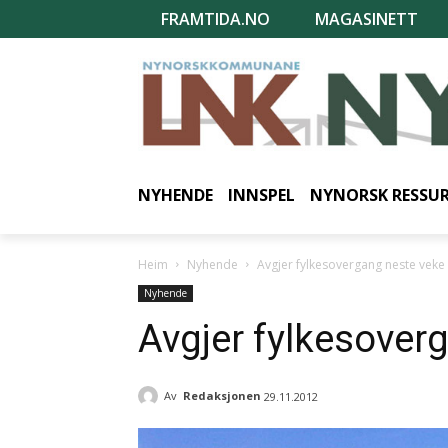
FRAMTIDA.NO
MAGASINETT
NYHENDE
INNSPEL
NYNORSK RESSU
Heim
Nyhende
Avgjer fylkesovergang neste veke
Nyhende
Avgjer fylkesover
Av
Redaksjonen
29.11.2012