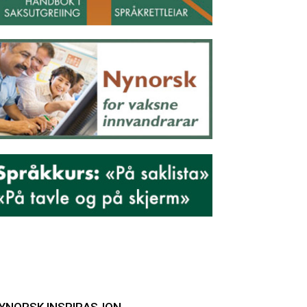
YNORSK INSPIRASJON