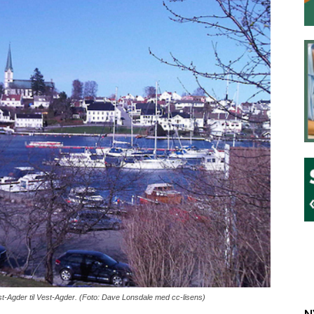
t-Agder til Vest-Agder. (Foto: Dave Lonsdale med cc-lisens)
N