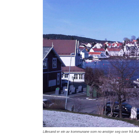
Lillesand er ein av kommunane som no ønskjer seg over frå Aus