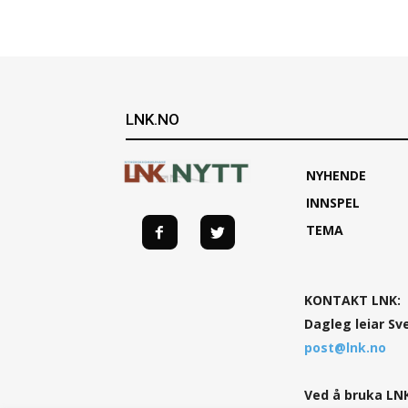
LNK.NO
NYHENDE
INNSPEL
TEMA
KONTAKT LNK:
Dagleg leiar Sv
post@lnk.no
Ved å bruka LNK