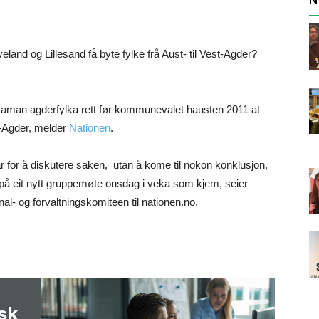
nd og Lillesand få byte fylke frå Aust- til Vest-Agder?
å saman agderfylka rett før kommunevalet hausten 2011 at
t-Agder, melder
Nationen
.
år for å diskutere saken, utan å kome til nokon konklusjon,
på eit nytt gruppemøte onsdag i veka som kjem, seier
al- og forvaltningskomiteen til nationen.no.