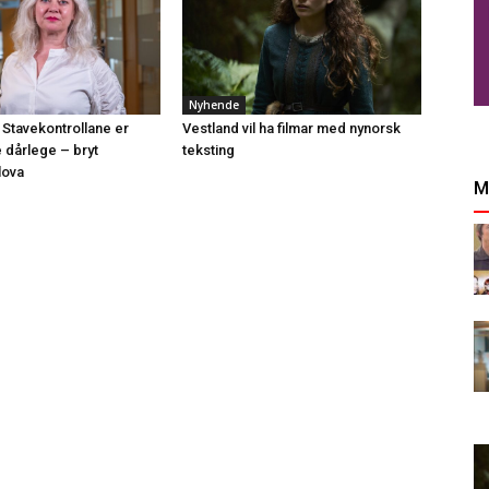
Nyhende
 Stavekontrollane er
Vestland vil ha filmar med nynorsk
e dårlege – bryt
teksting
lova
M