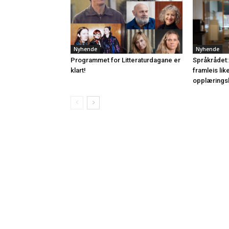
Nyhende
Nyhende
Programmet for Litteraturdagane er
Språkrådet:
klart!
framleis lik
opplærings