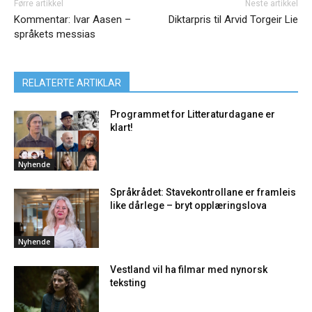
Førre artikkel
Neste artikkel
Kommentar: Ivar Aasen –
Diktarpris til Arvid Torgeir Lie
språkets messias
RELATERTE ARTIKLAR
Programmet for Litteraturdagane er
klart!
Nyhende
Språkrådet: Stavekontrollane er framleis
like dårlege – bryt opplæringslova
Nyhende
Vestland vil ha filmar med nynorsk
teksting