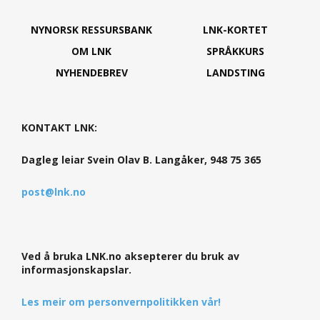
NYNORSK RESSURSBANK
LNK-KORTET
OM LNK
SPRÅKKURS
NYHENDEBREV
LANDSTING
KONTAKT LNK:
Dagleg leiar Svein Olav B. Langåker, 948 75 365
post@lnk.no
Ved å bruka LNK.no aksepterer du bruk av
informasjonskapslar.
Les meir om personvernpolitikken vår!