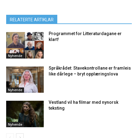
RELATERTE ARTIKLAR
Programmet for Litteraturdagane er
klart!
Nyhende
Språkrådet: Stavekontrollane er framleis
like dårlege – bryt opplæringslova
Nyhende
Vestland vil ha filmar med nynorsk
teksting
Nyhende