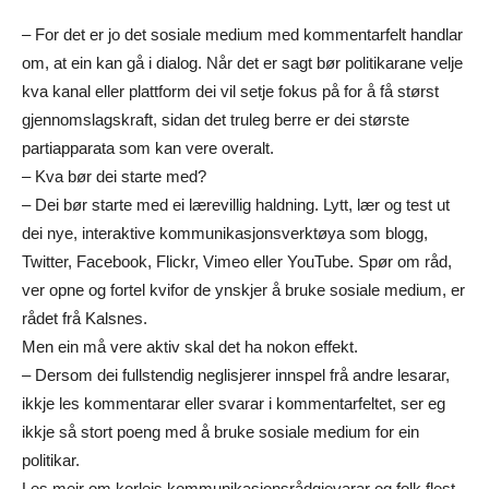
– For det er jo det sosiale medium med kommentarfelt handlar
om, at ein kan gå i dialog. Når det er sagt bør politikarane velje
kva kanal eller plattform dei vil setje fokus på for å få størst
gjennomslagskraft, sidan det truleg berre er dei største
partiapparata som kan vere overalt.
– Kva bør dei starte med?
– Dei bør starte med ei lærevillig haldning. Lytt, lær og test ut
dei nye, interaktive kommunikasjonsverktøya som blogg,
Twitter, Facebook, Flickr, Vimeo eller YouTube. Spør om råd,
ver opne og fortel kvifor de ynskjer å bruke sosiale medium, er
rådet frå Kalsnes.
Men ein må vere aktiv skal det ha nokon effekt.
– Dersom dei fullstendig neglisjerer innspel frå andre lesarar,
ikkje les kommentarar eller svarar i kommentarfeltet, ser eg
ikkje så stort poeng med å bruke sosiale medium for ein
politikar.
Les meir om korleis kommunikasjonsrådgjevarar og folk flest