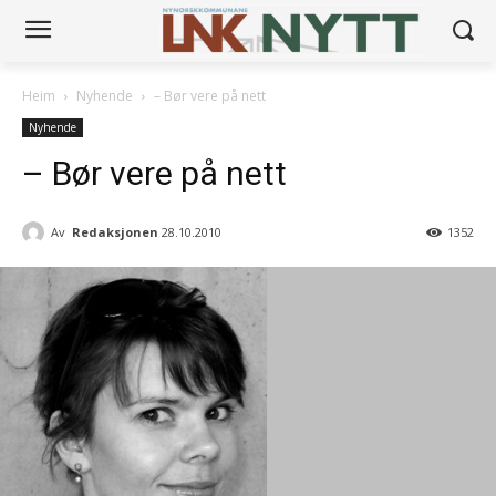
Heim
Nyhende
– Bør vere på nett
Nyhende
– Bør vere på nett
Av
Redaksjonen
28.10.2010
1352