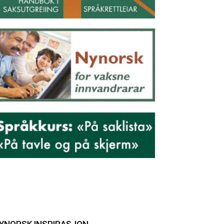
YNORSK INSPIRASJON