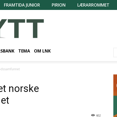
FRAMTIDA JUNIOR
PIRION
LÆRARROMMET
RSBANK
TEMA
OM LNK
flodssamfunnet
det norske
et
602