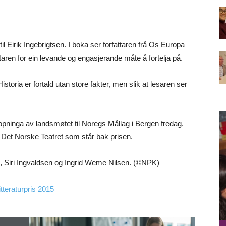
il Eirik Ingebrigtsen. I boka ser forfattaren frå Os Europa
attaren for ein levande og engasjerande måte å fortelja på.
Historia er fortald utan store fakter, men slik at lesaren ser
 opninga av landsmøtet til Noregs Mållag i Bergen fredag.
Det Norske Teatret som står bak prisen.
 Siri Ingvaldsen og Ingrid Weme Nilsen. (©NPK)
tteraturpris 2015