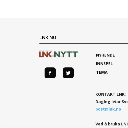
LNK.NO
NYHENDE
INNSPEL
TEMA
KONTAKT LNK:
Dagleg leiar Sv
post@lnk.no
Ved å bruka LNK