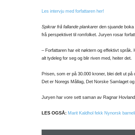
Les intervju med forfattaren her!
Spikrar frå fallande plankar
er den sjuande boka t
frå perspektivet til romfolket. Juryen rosar forf
– Forfattaren har eit nøktern og effektivt språk. 
alt tydeleg for seg og blir riven med, heiter det.
Prisen, som er på 30.000 kroner, blei delt ut på
Det er Noregs Mållag, Det Norske Samlaget og 
Juryen har vore sett saman av Ragnar Hovland,
LES OGSÅ:
Marit Kaldhol fekk Nynorsk barneli