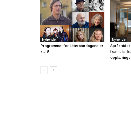
Nyhende
Nyhende
Programmet for Litteraturdagane er
Språkrådet:
klart!
framleis lik
opplærings