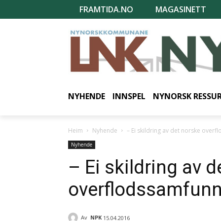
FRAMTIDA.NO
MAGASINETT
NYHENDE
INNSPEL
NYNORSK RESSU
Heim
Nyhende
– Ei skildring av det norske over
Nyhende
– Ei skildring av 
overflodssamfunn
Av
NPK
15.04.2016