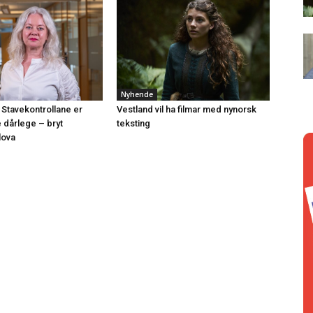
Nyhende
 Stavekontrollane er
Vestland vil ha filmar med nynorsk
e dårlege – bryt
teksting
lova