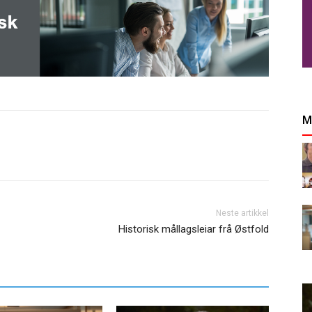
M
Neste artikkel
Historisk mållagsleiar frå Østfold