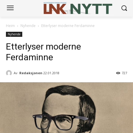
Heim
Nyhende
Etterlyser moderne Ferdaminne
Nyhende
Etterlyser moderne
Ferdaminne
Av
Redaksjonen
22.01.2018
727