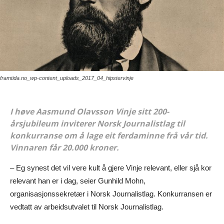
framtida.no_wp-content_uploads_2017_04_hipstervinje
I høve Aasmund Olavsson Vinje sitt 200-
årsjubileum inviterer Norsk Journalistlag til
konkurranse om å lage eit ferdaminne frå vår tid.
Vinnaren får 20.000 kroner.
– Eg synest det vil vere kult å gjere Vinje relevant, eller sjå kor
relevant han er i dag, seier Gunhild Mohn,
organisasjonssekretær i Norsk Journalistlag. Konkurransen er
vedtatt av arbeidsutvalet til Norsk Journalistlag.