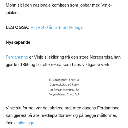
Mohn sit i den nasjonale komiteen som jobbar med Vinje-
jubileet.
LES OGSÅ:
Vinje 200 år. Slik blir feiringa
Nyskapande
Ferdaminne
er Vinje si skildring frå den store Noregsreisa han
gjorde i 1860 og blir ofte rekna som hans viktigaste verk.
Gunhild Mohn i Norsk
Journalistlag sit i den
nasjonale komiteen for
Vinjejubileet. Foto: NJ
Vinje sitt format var det skrivne ord, men dagens Ferdaminne
kan gjerast på alle medieplattformer og på begge målformer,
ifølgje
utlysinga
.