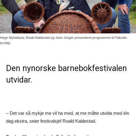
Hege Myklebust, Roald Kaldestad og Jane Jünger presenterte programmet til Falturiltu
tysdag.
Den nynorske barnebokfestivalen
utvidar.
– Det var så mykje me vil ha med, at me måtte utvida med éin
dag ekstra, seier festivalsjef Roald Kaldestad.