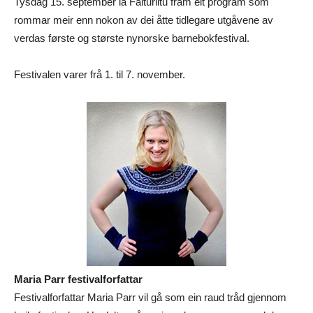
Tysdag 15. september la Falturiltu fram eit program som
rommar meir enn nokon av dei åtte tidlegare utgåvene av
verdas første og største nynorske barnebokfestival.
Festivalen varer frå 1. til 7. november.
Maria Parr festivalforfattar
Festivalforfattar Maria Parr vil gå som ein raud tråd gjennom