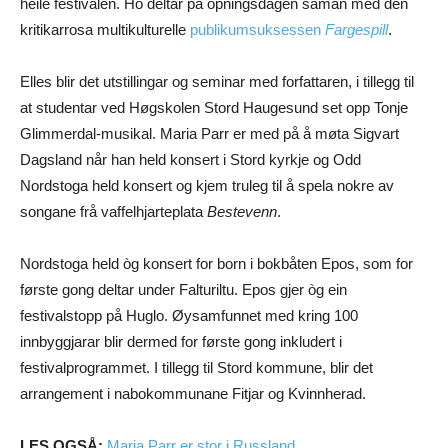
heile festivalen. Ho deltar på opningsdagen saman med den
kritikarrosa multikulturelle
publikumsuksessen
Fargespill
.
Elles blir det utstillingar og seminar med forfattaren, i tillegg til
at studentar ved Høgskolen Stord Haugesund set opp Tonje
Glimmerdal-musikal. Maria Parr er med på å møta Sigvart
Dagsland når han held konsert i Stord kyrkje og Odd
Nordstoga held konsert og kjem truleg til å spela nokre av
songane frå vaffelhjarteplata
Bestevenn
.
Nordstoga held òg konsert for born i bokbåten Epos, som for
første gong deltar under Falturiltu. Epos gjer òg ein
festivalstopp på Huglo. Øysamfunnet med kring 100
innbyggjarar blir dermed for første gong inkludert i
festivalprogrammet. I tillegg til Stord kommune, blir det
arrangement i nabokommunane Fitjar og Kvinnherad.
LES OGSÅ:
Maria Parr er stor i Russland