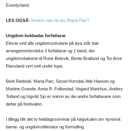
Eventyrland.
LES OGSÅ:
Korleis vart du du, Maria Parr?
Ungdom bokbadar forfattarar
Elevar ved alle ungdomsskulane på øya står bak
arrangementsrekka
3 forfattarar og 1 band
, der
ungdomsbøkene til Rune Belsvik, Bente Bratlund og Tor Arve
Røssland vert sett under lupa.
Berit Rødstøl, Maria Parr, Sissel Horndal, Atle Hansen og
Martine Grande, Anna R. Folkestad, Vegard Markhus, Anders
Totland og Ingvild Sjo er nokon av dei andre forfattarane som
deltar på festivalen.
I tillegg blir det to heildagsseminar på høgskulen om nynorsk
barne- og ungdomslitteratur og formidling.