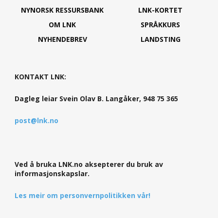
NYNORSK RESSURSBANK
LNK-KORTET
OM LNK
SPRÅKKURS
NYHENDEBREV
LANDSTING
KONTAKT LNK:
Dagleg leiar Svein Olav B. Langåker, 948 75 365
post@lnk.no
Ved å bruka LNK.no aksepterer du bruk av
informasjonskapslar.
Les meir om personvernpolitikken vår!