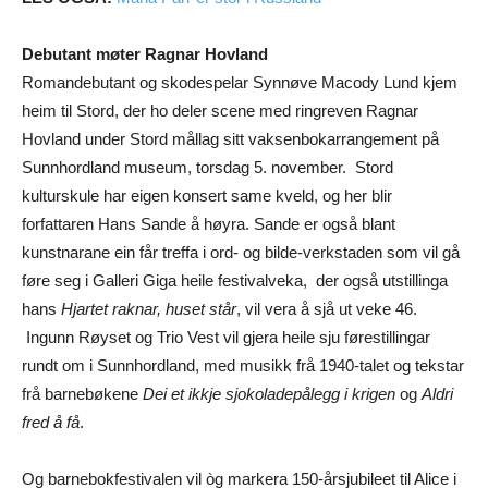
Debutant møter Ragnar Hovland
Romandebutant og skodespelar Synnøve Macody Lund kjem
heim til Stord, der ho deler scene med ringreven Ragnar
Hovland under Stord mållag sitt vaksenbokarrangement på
Sunnhordland museum, torsdag 5. november. Stord
kulturskule har eigen konsert same kveld, og her blir
forfattaren Hans Sande å høyra. Sande er også blant
kunstnarane ein får treffa i ord- og bilde-verkstaden som vil gå
føre seg i Galleri Giga heile festivalveka, der også utstillinga
hans
Hjartet raknar, huset står
, vil vera å sjå ut veke 46.
Ingunn Røyset og Trio Vest vil gjera heile sju førestillingar
rundt om i Sunnhordland, med musikk frå 1940-talet og tekstar
frå barnebøkene
Dei et ikkje sjokoladepålegg i krigen
og
Aldri
fred å få
.
Og barnebokfestivalen vil òg markera 150-årsjubileet til Alice i