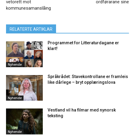
vetorett mot
ordførarane sine
kommunesamanslåing
RELATERTE ARTIKLAR
Programmet for Litteraturdagane er
klart!
Nyhende
Språkrådet: Stavekontrollane er framleis
like dårlege – bryt opplæringslova
Nyhende
Vestland vil ha filmar med nynorsk
teksting
Nyhende