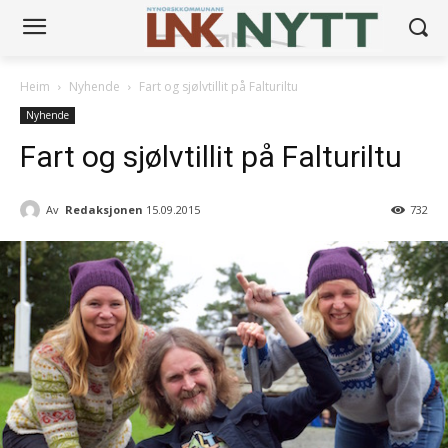
Heim
Nyhende
Fart og sjølvtillit på Falturiltu
Nyhende
Fart og sjølvtillit på Falturiltu
Av
Redaksjonen
15.09.2015
732