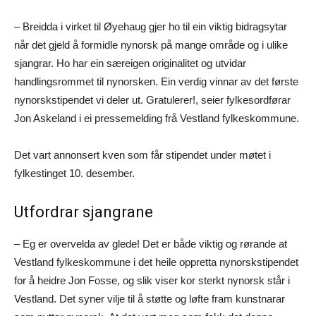
– Breidda i virket til Øyehaug gjer ho til ein viktig bidragsytar
når det gjeld å formidle nynorsk på mange område og i ulike
sjangrar. Ho har ein særeigen originalitet og utvidar
handlingsrommet til nynorsken. Ein verdig vinnar av det første
nynorskstipendet vi deler ut. Gratulerer!, seier fylkesordførar
Jon Askeland i ei pressemelding frå Vestland fylkeskommune.
Det vart annonsert kven som får stipendet under møtet i
fylkestinget 10. desember.
Utfordrar sjangrane
– Eg er overvelda av glede! Det er både viktig og rørande at
Vestland fylkeskommune i det heile oppretta nynorskstipendet
for å heidre Jon Fosse, og slik viser kor sterkt nynorsk står i
Vestland. Det syner vilje til å støtte og løfte fram kunstnarar