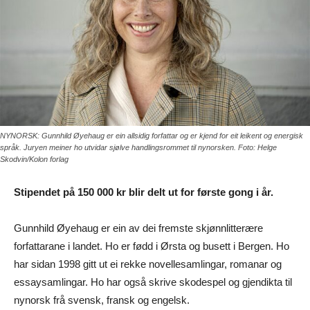
NYNORSK: Gunnhild Øyehaug er ein allsidig forfattar og er kjend for eit leikent og energisk
språk. Juryen meiner ho utvidar sjølve handlingsrommet til nynorsken. Foto: Helge
Skodvin/Kolon forlag
Stipendet på 150 000 kr blir delt ut for første gong i år.
Gunnhild Øyehaug er ein av dei fremste skjønnlitterære
forfattarane i landet. Ho er fødd i Ørsta og busett i Bergen. Ho
har sidan 1998 gitt ut ei rekke novellesamlingar, romanar og
essaysamlingar. Ho har også skrive skodespel og gjendikta til
nynorsk frå svensk, fransk og engelsk.