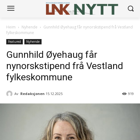
Heim
Nyhende
Gunnhild Øyehaug får nynorskstipend frå Vestland
fylkeskommune
Featured
Nyhende
Gunnhild Øyehaug får
nynorskstipend frå Vestland
fylkeskommune
Av
Redaksjonen
15.12.2025
919