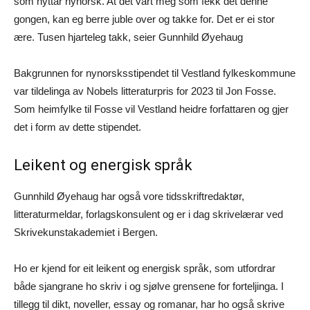
som nyttar nynorsk. At det vart meg som fekk det denne
gongen, kan eg berre juble over og takke for. Det er ei stor
ære. Tusen hjarteleg takk, seier Gunnhild Øyehaug
Bakgrunnen for nynorsksstipendet til Vestland fylkeskommune
var tildelinga av Nobels litteraturpris for 2023 til Jon Fosse.
Som heimfylke til Fosse vil Vestland heidre forfattaren og gjer
det i form av dette stipendet.
Leikent og energisk språk
Gunnhild Øyehaug har også vore tidsskriftredaktør,
litteraturmeldar, forlagskonsulent og er i dag skrivelærar ved
Skrivekunstakademiet i Bergen.
Ho er kjend for eit leikent og energisk språk, som utfordrar
både sjangrane ho skriv i og sjølve grensene for forteljinga. I
tillegg til dikt, noveller, essay og romanar, har ho også skrive