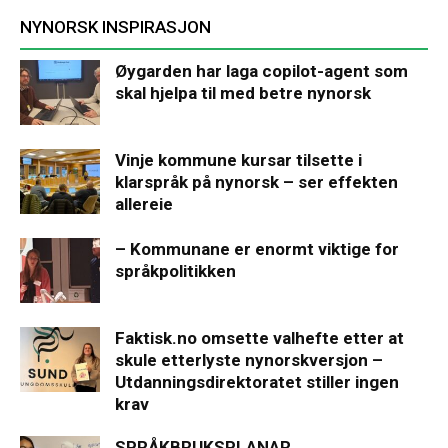
NYNORSK INSPIRASJON
Øygarden har laga copilot-agent som
skal hjelpa til med betre nynorsk
Vinje kommune kursar tilsette i
klarspråk på nynorsk – ser effekten
allereie
– Kommunane er enormt viktige for
språkpolitikken
Faktisk.no omsette valhefte etter at
skule etterlyste nynorskversjon –
Utdanningsdirektoratet stiller ingen
krav
SPRÅKBRUKSPLANAR