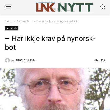
Heim
Nyhende
– Har ikkje krav på nynorsk-bot
Nyhende
– Har ikkje krav på nynorsk-
bot
Av
NPK
20.11.2014
1128