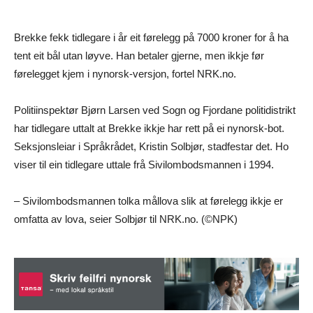
Brekke fekk tidlegare i år eit førelegg på 7000 kroner for å ha
tent eit bål utan løyve. Han betaler gjerne, men ikkje før
førelegget kjem i nynorsk-versjon, fortel NRK.no.
Politiinspektør Bjørn Larsen ved Sogn og Fjordane politidistrikt
har tidlegare uttalt at Brekke ikkje har rett på ei nynorsk-bot.
Seksjonsleiar i Språkrådet, Kristin Solbjør, stadfestar det. Ho
viser til ein tidlegare uttale frå Sivilombodsmannen i 1994.
– Sivilombodsmannen tolka mållova slik at førelegg ikkje er
omfatta av lova, seier Solbjør til NRK.no. (©NPK)