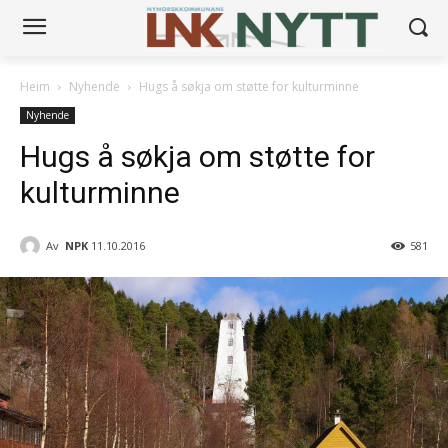
Heim
Nyhende
Hugs å søkja om støtte for kulturminne
Nyhende
Hugs å søkja om støtte for
kulturminne
Av
NPK
11.10.2016
581