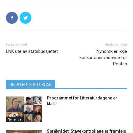
Førre artikkel
Neste artikkel
LNK ute av statsbudsjettet
Nynorsk er ikkje
konkurransevridande for
Posten
RELATERTE ARTIKLAR
Programmet for Litteraturdagane er
klart!
Nyhende
Språkrådet: Stavekontrollane er framleis