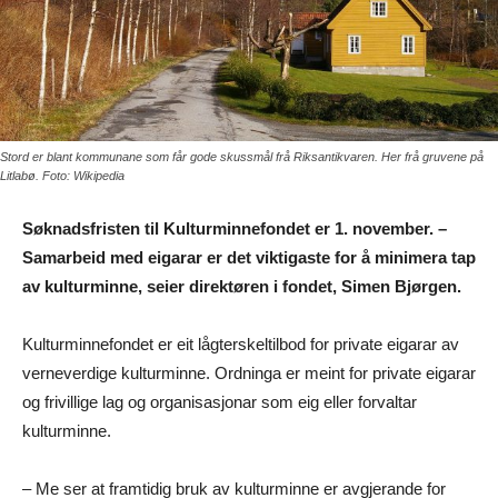
Stord er blant kommunane som får gode skussmål frå Riksantikvaren. Her frå gruvene på
Litlabø. Foto: Wikipedia
Søknadsfristen til Kulturminnefondet er 1. november. –
Samarbeid med eigarar er det viktigaste for å minimera tap
av kulturminne, seier direktøren i fondet, Simen Bjørgen.
Kulturminnefondet er eit lågterskeltilbod for private eigarar av
verneverdige kulturminne. Ordninga er meint for private eigarar
og frivillige lag og organisasjonar som eig eller forvaltar
kulturminne.
– Me ser at framtidig bruk av kulturminne er avgjerande for