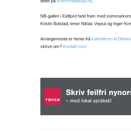
dette på
kvemmadokkje.no
.
NB-galleri i Eidfjord held fram med sommarkon
Kristin Bolstad, tenor Niklas Vepsä og Inger-Kris
Arrangementa er henta frå
kalenderen til Dikta
skirve om?
Kontakt oss!