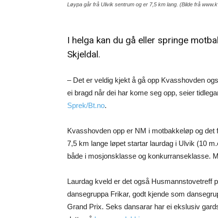
Løypa går frå Ulivik sentrum og er 7,5 km lang. (Bilde frå ww
I helga kan du gå eller springe mot
Skjeldal.
– Det er veldig kjekt å gå opp Kvasshovden også 
ei bragd når dei har kome seg opp, seier tidlega
Sprek/Bt.no
.
Kvasshovden opp er NM i motbakkeløp og det fj
7,5 km lange løpet startar laurdag i Ulvik (10 
både i mosjonsklasse og konkurranseklasse. M
Laurdag kveld er det også Husmannstovetreff 
dansegruppa Frikar, godt kjende som dansegr
Grand Prix. Seks dansarar har ei ekslusiv gar