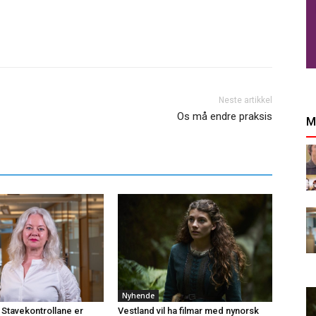
Neste artikkel
Os må endre praksis
M
Nyhende
 Stavekontrollane er
Vestland vil ha filmar med nynorsk