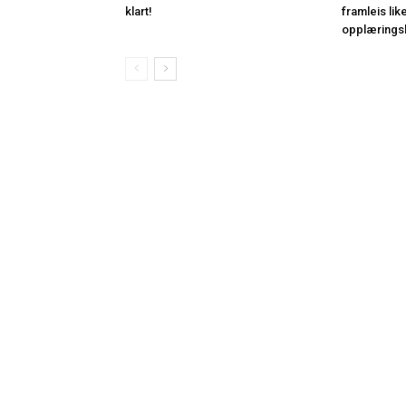
klart!
framleis lik
opplærings