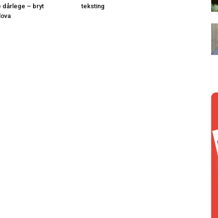
e dårlege – bryt
teksting
lova