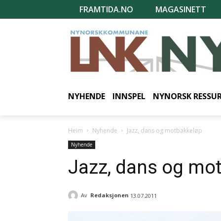
FRAMTIDA.NO
MAGASINETT
NYHENDE
INNSPEL
NYNORSK RESSU
Heim
Nyhende
Jazz, dans og motbakkeløp
Nyhende
Jazz, dans og mo
Av
Redaksjonen
13.07.2011