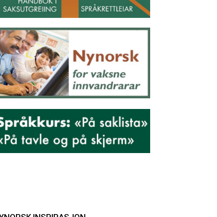
YNORSK INSPIRASJON