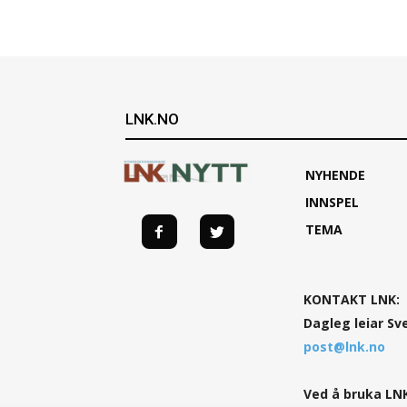
LNK.NO
NYHENDE
INNSPEL
TEMA
KONTAKT LNK:
Dagleg leiar Sv
post@lnk.no
Ved å bruka LNK