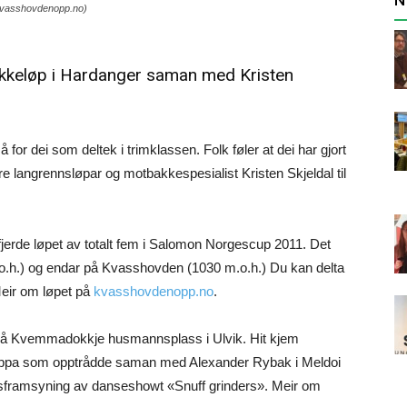
w.kvasshovdenopp.no)
bakkeløp i Hardanger saman med Kristen
for dei som deltek i trimklassen. Folk føler at dei har gjort
re langrennsløpar og motbakkespesialist Kristen Skjeldal til
erde løpet av totalt fem i Salomon Norgescup 2011. Det
m.o.h.) og endar på Kvasshovden (1030 m.o.h.) Du kan delta
eir om løpet på
kvasshovdenopp.no
.
på Kvemmadokkje husmannsplass i Ulvik. Hit kjem
uppa som opptrådde saman med Alexander Rybak i Meldoi
dsframsyning av danseshowt «Snuff grinders». Meir om