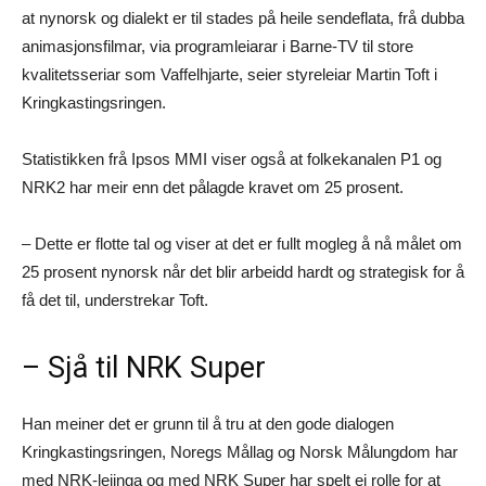
at nynorsk og dialekt er til stades på heile sendeflata, frå dubba
animasjonsfilmar, via programleiarar i Barne-TV til store
kvalitetsseriar som Vaffelhjarte, seier styreleiar Martin Toft i
Kringkastingsringen.
Statistikken frå Ipsos MMI viser også at folkekanalen P1 og
NRK2 har meir enn det pålagde kravet om 25 prosent.
– Dette er flotte tal og viser at det er fullt mogleg å nå målet om
25 prosent nynorsk når det blir arbeidd hardt og strategisk for å
få det til, understrekar Toft.
– Sjå til NRK Super
Han meiner det er grunn til å tru at den gode dialogen
Kringkastingsringen, Noregs Mållag og Norsk Målungdom har
med NRK-leiinga og med NRK Super har spelt ei rolle for at