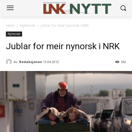
Heim
Nyhende
Jublar for meir nynorsk i NRK
Nyhende
Jublar for meir nynorsk i NRK
Av
Redaksjonen
13.04.2012
562