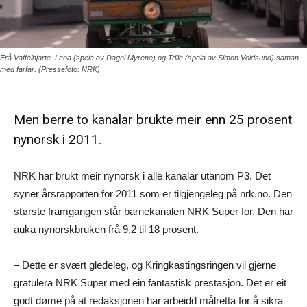
Frå Vaffelhjarte. Lena (spela av Dagni Myrene) og Trille (spela av Simon Voldsund) saman
med farfar. (Pressefoto: NRK)
Men berre to kanalar brukte meir enn 25 prosent
nynorsk i 2011.
NRK har brukt meir nynorsk i alle kanalar utanom P3. Det
syner årsrapporten for 2011 som er tilgjengeleg på nrk.no. Den
største framgangen står barnekanalen NRK Super for. Den har
auka nynorskbruken frå 9,2 til 18 prosent.
– Dette er svært gledeleg, og Kringkastingsringen vil gjerne
gratulera NRK Super med ein fantastisk prestasjon. Det er eit
godt døme på at redaksjonen har arbeidd målretta for å sikra