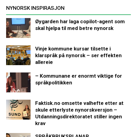
NYNORSK INSPIRASJON
Øygarden har laga copilot-agent som
skal hjelpa til med betre nynorsk
Vinje kommune kursar tilsette i
klarspråk på nynorsk – ser effekten
allereie
– Kommunane er enormt viktige for
språkpolitikken
Faktisk.no omsette valhefte etter at
skule etterlyste nynorskversjon –
Utdanningsdirektoratet stiller ingen
krav
SPRÅKBRUKSPLANAR