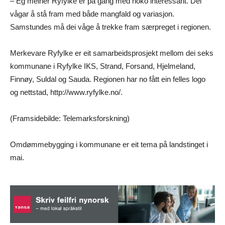
– Eg meiner Ryfylke er på gang med noko interessant. Dei
vågar å stå fram med både mangfald og variasjon.
Samstundes må dei våge å trekke fram særpreget i regionen.
Merkevare Ryfylke er eit samarbeidsprosjekt mellom dei seks
kommunane i Ryfylke IKS, Strand, Forsand, Hjelmeland,
Finnøy, Suldal og Sauda. Regionen har no fått ein felles logo
og nettstad, http://www.ryfylke.no/.
(Framsidebilde: Telemarksforskning)
Omdømmebygging i kommunane er eit tema på landstinget i
mai.