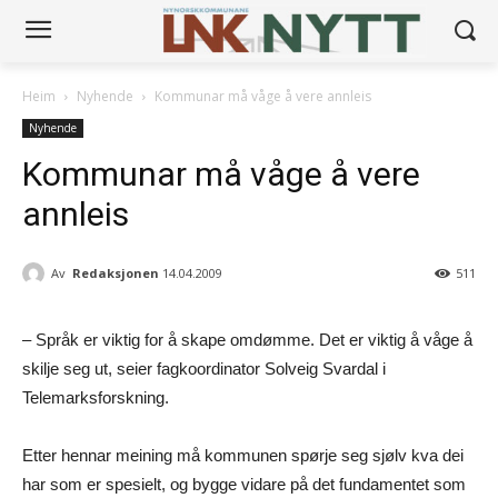
Heim
Nyhende
Kommunar må våge å vere annleis
Nyhende
Kommunar må våge å vere
annleis
Av
Redaksjonen
14.04.2009
511
– Språk er viktig for å skape omdømme. Det er viktig å våge å
skilje seg ut, seier fagkoordinator Solveig Svardal i
Telemarksforskning.
Etter hennar meining må kommunen spørje seg sjølv kva dei
har som er spesielt, og bygge vidare på det fundamentet som