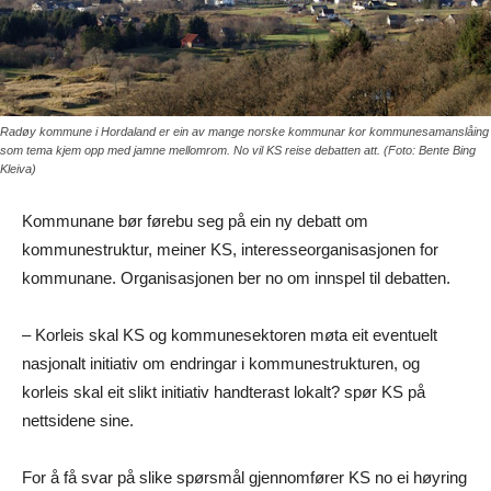
Radøy kommune i Hordaland er ein av mange norske kommunar kor kommunesamanslåing
som tema kjem opp med jamne mellomrom. No vil KS reise debatten att. (Foto: Bente Bing
Kleiva)
Kommunane bør førebu seg på ein ny debatt om
kommunestruktur, meiner KS, interesseorganisasjonen for
kommunane. Organisasjonen ber no om innspel til debatten.
– Korleis skal KS og kommunesektoren møta eit eventuelt
nasjonalt initiativ om endringar i kommunestrukturen, og
korleis skal eit slikt initiativ handterast lokalt? spør KS på
nettsidene sine.
For å få svar på slike spørsmål gjennomfører KS no ei høyring