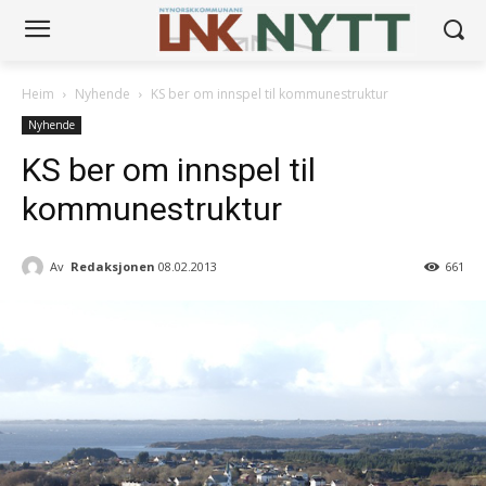
Heim
Nyhende
KS ber om innspel til kommunestruktur
Nyhende
KS ber om innspel til
kommunestruktur
Av
Redaksjonen
08.02.2013
661