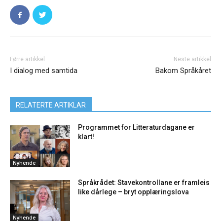
Førre artikkel
Neste artikkel
I dialog med samtida
Bakom Språkåret
RELATERTE ARTIKLAR
Programmet for Litteraturdagane er
klart!
Nyhende
Språkrådet: Stavekontrollane er framleis
like dårlege – bryt opplæringslova
Nyhende