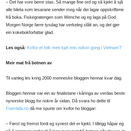
– Det har vore berre stas. Så mange fine ord og så kjekt å sjå
alle bileta som lesarane sender meg når dei lagar oppskriftene
frå boka. Fiskegratengen som Wenche og eg laga på God
Morgen Norge førre tysdag har verkeleg slått an, og det gjer
ein kokebokforfattar glad.
Les også:
Kvifor et folk meir kjøt enn nokon gong i Vietnam?
Meir mat frå botnen av
Til vanleg les kring 2000 menneske bloggen hennar kvar dag.
Bloggen hennar var ein av finalistane i kåringa av verdas beste
nynorske blogg for nokre år sidan. Då svara ho dette til
Framtida.no
då me spurte om kvifor ho bloggar:
– Først og fremst fordi eg synest det er kjekt. I tillegg håpar eg