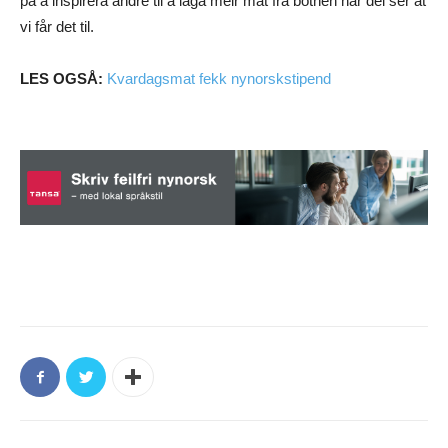
på å inspirera andre til å laga meir mat frå botnen når dei ser at
vi får det til.
LES OGSÅ:
Kvardagsmat fekk nynorskstipend