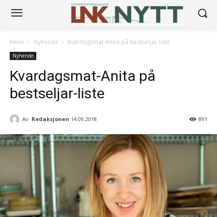
Heim
Nyhende
Kvardagsmat-Anita på bestseljar-liste
Nyhende
Kvardagsmat-Anita på
bestseljar-liste
Av
Redaksjonen
14.09.2018
891