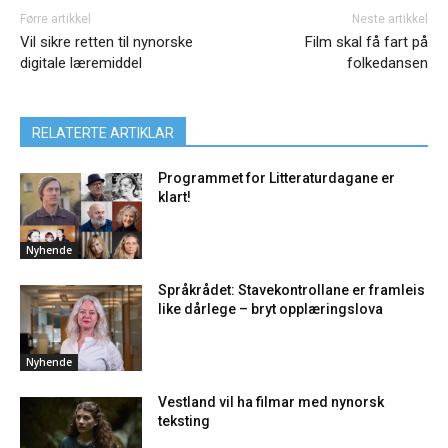
Førre artikkel
Neste artikkel
Vil sikre retten til nynorske
Film skal få fart på
digitale læremiddel
folkedansen
RELATERTE ARTIKLAR
Programmet for Litteraturdagane er
klart!
Nyhende
Språkrådet: Stavekontrollane er framleis
like dårlege – bryt opplæringslova
Nyhende
Vestland vil ha filmar med nynorsk
teksting