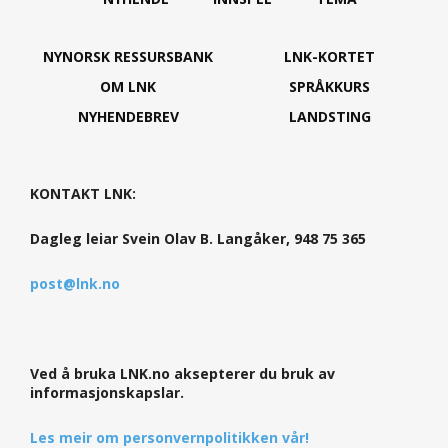
NYNORSK RESSURSBANK
LNK-KORTET
OM LNK
SPRÅKKURS
NYHENDEBREV
LANDSTING
KONTAKT LNK:
Dagleg leiar Svein Olav B. Langåker, 948 75 365
post@lnk.no
Ved å bruka LNK.no aksepterer du bruk av
informasjonskapslar.
Les meir om personvernpolitikken vår!