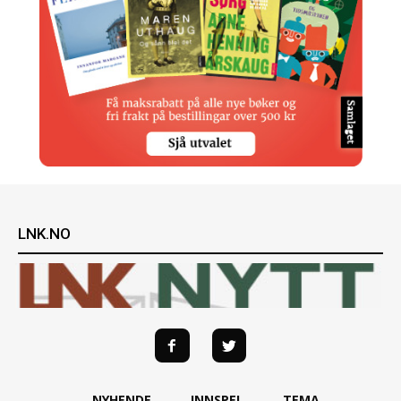
LNK.NO
NYHENDE
INNSPEL
TEMA