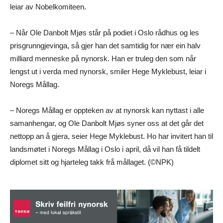
leiar av Nobelkomiteen.
– Når Ole Danbolt Mjøs står på podiet i Oslo rådhus og les
prisgrunngjevinga, så gjer han det samtidig for nær ein halv
milliard menneske på nynorsk. Han er truleg den som når
lengst ut i verda med nynorsk, smiler Hege Myklebust, leiar i
Noregs Mållag.
– Noregs Mållag er oppteken av at nynorsk kan nyttast i alle
samanhengar, og Ole Danbolt Mjøs syner oss at det går det
nettopp an å gjera, seier Hege Myklebust. Ho har invitert han til
landsmøtet i Noregs Mållag i Oslo i april, då vil han få tildelt
diplomet sitt og hjarteleg takk frå mållaget. (©NPK)