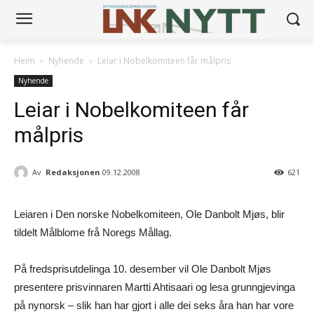
Heim
Nyhende
Leiar i Nobelkomiteen får målpris
Nyhende
Leiar i Nobelkomiteen får
målpris
Av
Redaksjonen
09.12.2008
621
Leiaren i Den norske Nobelkomiteen, Ole Danbolt Mjøs, blir
tildelt Målblome frå Noregs Mållag.
På fredsprisutdelinga 10. desember vil Ole Danbolt Mjøs
presentere prisvinnaren Martti Ahtisaari og lesa grunngjevinga
på nynorsk – slik han har gjort i alle dei seks åra han har vore