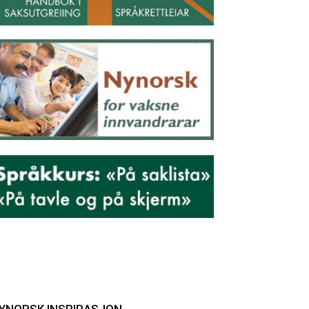
YNORSK INSPIRASJON