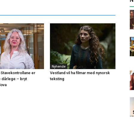
Nyhende
 Stavekontrollane er
Vestland vil ha filmar med nynorsk
e dårlege – bryt
teksting
lova