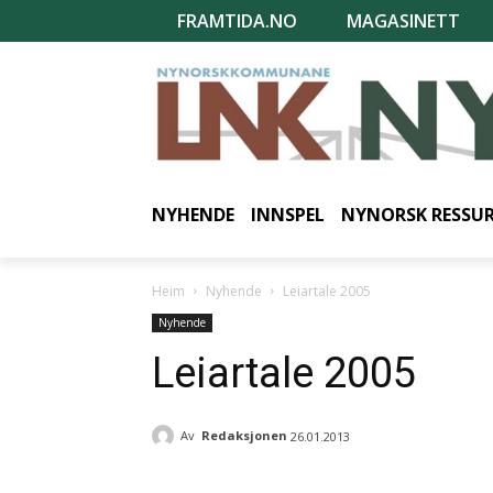
FRAMTIDA.NO
MAGASINETT
NYHENDE
INNSPEL
NYNORSK RESSU
Heim
Nyhende
Leiartale 2005
Nyhende
Leiartale 2005
Av
Redaksjonen
26.01.2013