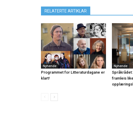
RELATERTE ARTIKLAR
Nyhende
Nyhende
Programmet for Litteraturdagane er
Språkrådet:
klart!
framleis lik
opplærings