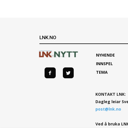
LNK.NO
NYHENDE
INNSPEL
TEMA
KONTAKT LNK:
Dagleg leiar Sv
post@lnk.no
Ved å bruka LNK