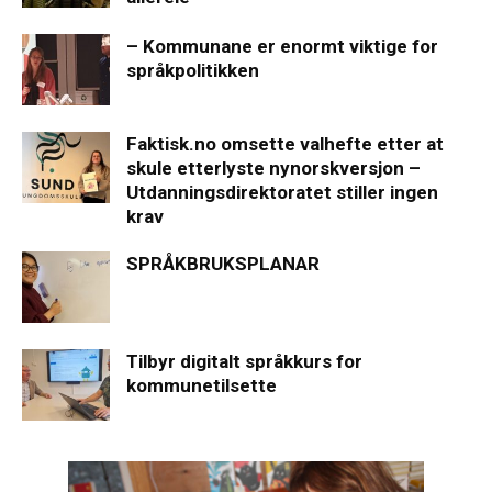
– Kommunane er enormt viktige for
språkpolitikken
Faktisk.no omsette valhefte etter at
skule etterlyste nynorskversjon –
Utdanningsdirektoratet stiller ingen
krav
SPRÅKBRUKSPLANAR
Tilbyr digitalt språkkurs for
kommunetilsette