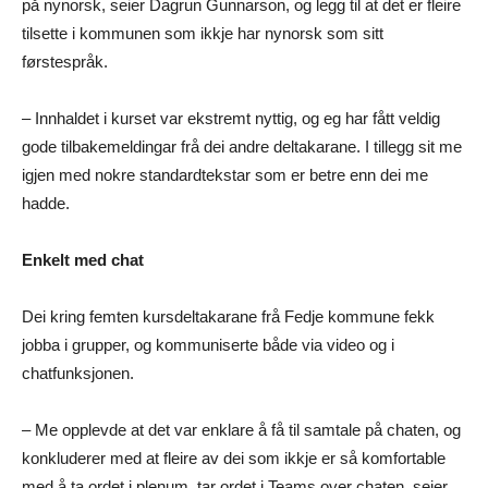
på nynorsk, seier Dagrun Gunnarson, og legg til at det er fleire
tilsette i kommunen som ikkje har nynorsk som sitt
førstespråk.
– Innhaldet i kurset var ekstremt nyttig, og eg har fått veldig
gode tilbakemeldingar frå dei andre deltakarane. I tillegg sit me
igjen med nokre standardtekstar som er betre enn dei me
hadde.
Enkelt med chat
Dei kring femten kursdeltakarane frå Fedje kommune fekk
jobba i grupper, og kommuniserte både via video og i
chatfunksjonen.
– Me opplevde at det var enklare å få til samtale på chaten, og
konkluderer med at fleire av dei som ikkje er så komfortable
med å ta ordet i plenum, tar ordet i Teams over chaten, seier