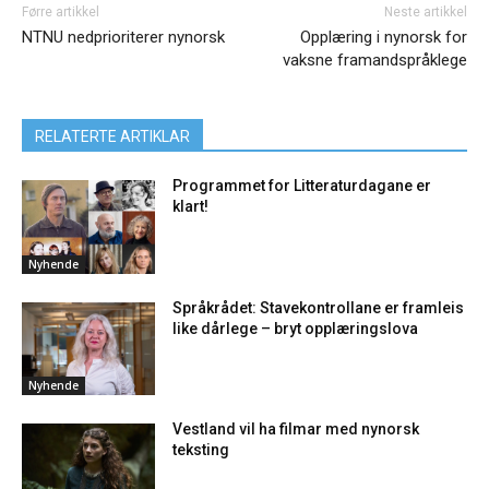
Førre artikkel
Neste artikkel
NTNU nedprioriterer nynorsk
Opplæring i nynorsk for
vaksne framandspråklege
RELATERTE ARTIKLAR
Programmet for Litteraturdagane er
klart!
Nyhende
Språkrådet: Stavekontrollane er framleis
like dårlege – bryt opplæringslova
Nyhende
Vestland vil ha filmar med nynorsk
teksting