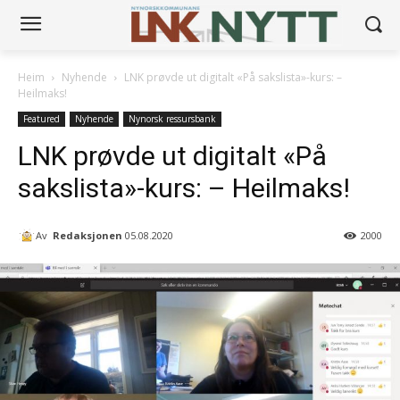
Heim
Nyhende
LNK prøvde ut digitalt «På sakslista»-kurs: –
Heilmaks!
Featured
Nyhende
Nynorsk ressursbank
LNK prøvde ut digitalt «På
sakslista»-kurs: – Heilmaks!
Av
Redaksjonen
05.08.2020
2000