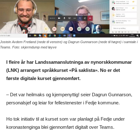
Jostein Avdem Fretland (nede til venstre) og Dagrun Gunnarson (nede til høgre) i samtale i
Teams. Foto: skjermdump med løyve
I fleire år har Landssamanslutninga av nynorskkommunar
(LNK) arrangert språkkurset «På saklista». No er det
første digitale kurset gjennomført.
– Det var heilmaks og kjempenyttig! seier Dagrun Gunnarson,
personalsjef og leiar for fellestenester i Fedje kommune.
Ho tok initiativ til at kurset som var planlagt på Fedje under
koronastenginga blei gjennomført digitalt over Teams.