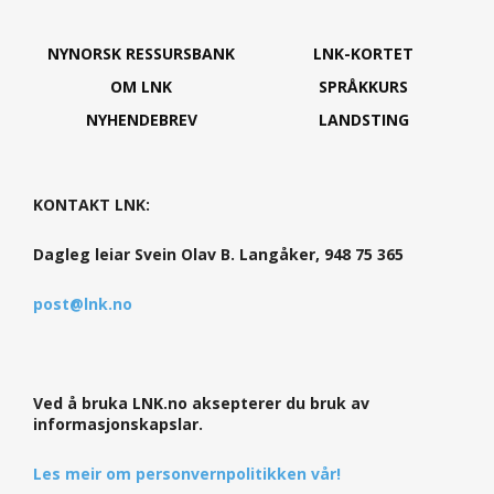
NYNORSK RESSURSBANK
LNK-KORTET
OM LNK
SPRÅKKURS
NYHENDEBREV
LANDSTING
KONTAKT LNK:
Dagleg leiar Svein Olav B. Langåker, 948 75 365
post@lnk.no
Ved å bruka LNK.no aksepterer du bruk av
informasjonskapslar.
Les meir om personvernpolitikken vår!