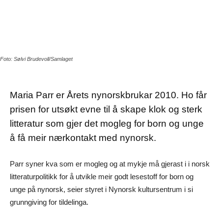
Foto: Sølvi Brudevoll/Samlaget
Maria Parr er Årets nynorskbrukar 2010. Ho får
prisen for utsøkt evne til å skape klok og sterk
litteratur som gjer det mogleg for born og unge
å få meir nærkontakt med nynorsk.
Parr syner kva som er mogleg og at mykje må gjerast i i norsk
litteraturpolitikk for å utvikle meir godt lesestoff for born og
unge på nynorsk, seier styret i Nynorsk kultursentrum i si
grunngiving for tildelinga.