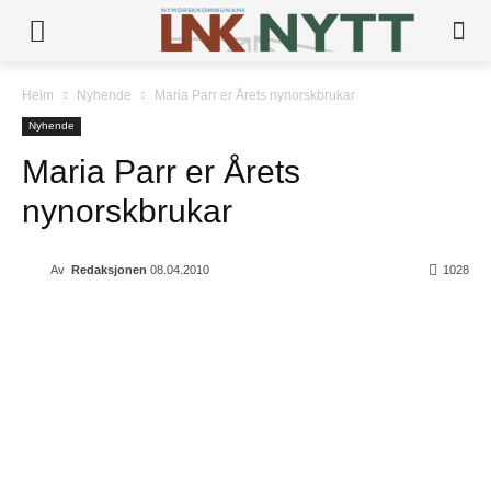
Heim
Nyhende
Maria Parr er Årets nynorskbrukar
Nyhende
Maria Parr er Årets
nynorskbrukar
Av
Redaksjonen
08.04.2010
1028