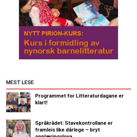
MEST LESE
Programmet for Litteraturdagane er
klart!
Språkrådet: Stavekontrollane er
framleis like dårlege – bryt
opplæringslova