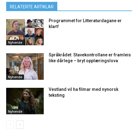
RELATERTE ARTIKLAR
Programmet for Litteraturdagane er
klart!
Nyhende
Språkrådet: Stavekontrollane er framleis
like dårlege – bryt opplæringslova
Nyhende
Vestland vil ha filmar med nynorsk
teksting
Nyhende