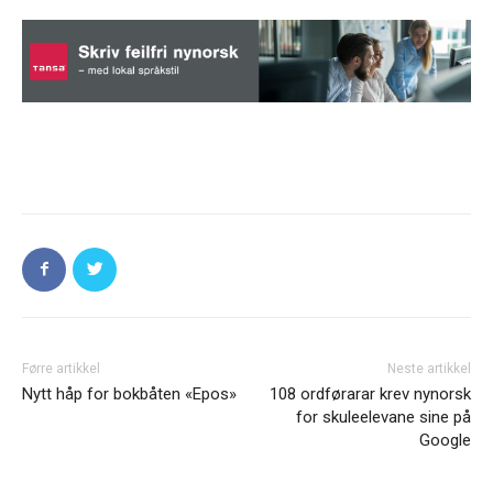
Førre artikkel
Neste artikkel
Nytt håp for bokbåten «Epos»
108 ordførarar krev nynorsk
for skuleelevane sine på
Google