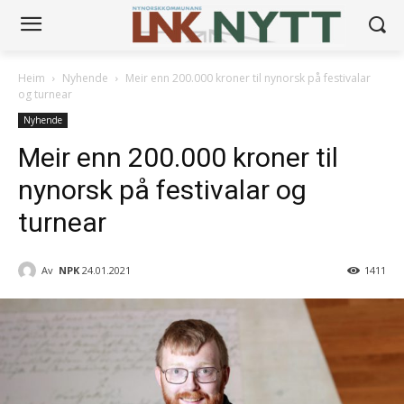
Heim
Nyhende
Meir enn 200.000 kroner til nynorsk på festivalar
og turnear
Nyhende
Meir enn 200.000 kroner til
nynorsk på festivalar og
turnear
Av
NPK
24.01.2021
1411