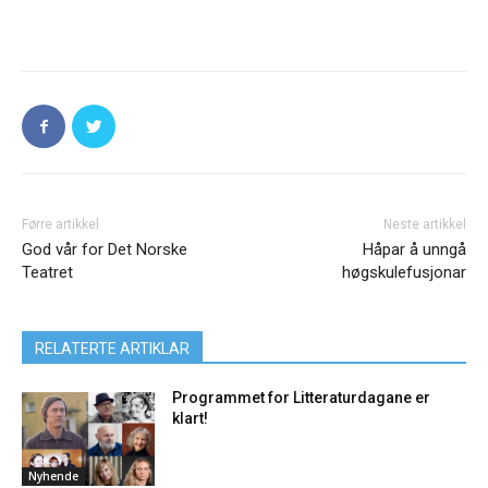
Førre artikkel
Neste artikkel
God vår for Det Norske
Håpar å unngå
Teatret
høgskulefusjonar
RELATERTE ARTIKLAR
Programmet for Litteraturdagane er
klart!
Nyhende