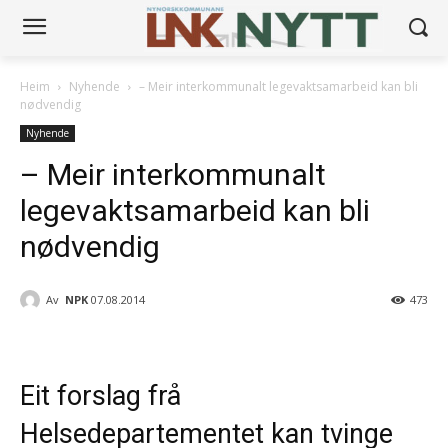
Heim
Nyhende
– Meir interkommunalt legevaktsamarbeid kan bli
nødvendig
Nyhende
– Meir interkommunalt
legevaktsamarbeid kan bli
nødvendig
Av
NPK
07.08.2014
473
Eit forslag frå
Helsedepartementet kan tvinge