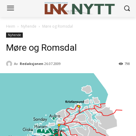
Heim
Nyhende
Møre og Romsdal
Nyhende
Møre og Romsdal
Av
Redaksjonen
26.07.2009
798