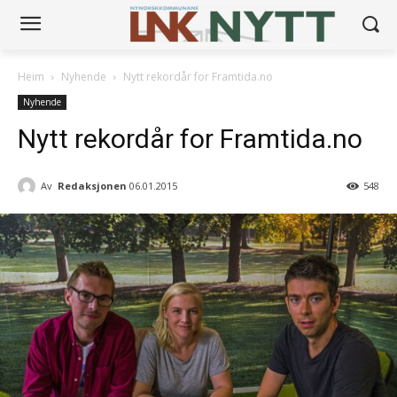
Heim
Nyhende
Nytt rekordår for Framtida.no
Nyhende
Nytt rekordår for Framtida.no
Av
Redaksjonen
06.01.2015
548