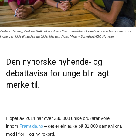
Anders Veberg, Andrea Nøttveit og Svein Olav Langåker i Framtida.no-redaksjonen. Tora
Hope var ikkje til stades då bildet blei tatt. Foto: Miriam Schetlein/ABC Nyheter
Den nynorske nyhende- og
debattavisa for unge blir lagt
merke til.
I løpet av 2014 har over 336.000 unike brukarar vore
innom
Framtida.no
– det er ein auke på 31.000 samanlikna
med i fjor – og ny rekord.