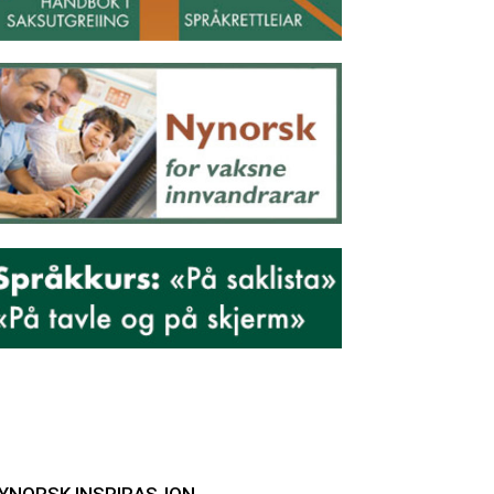
YNORSK INSPIRASJON