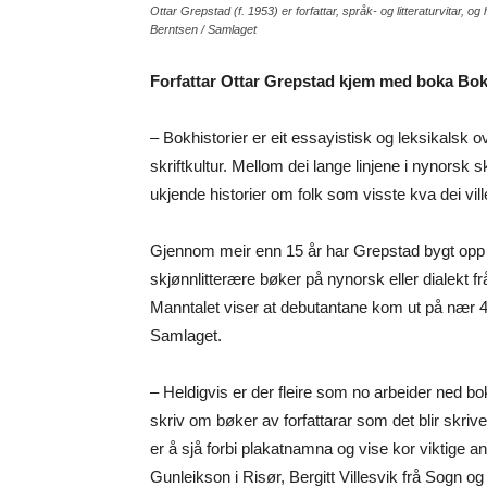
Ottar Grepstad (f. 1953) er forfattar, språk- og litteraturvitar, og 
Berntsen / Samlaget
Forfattar Ottar Grepstad kjem med boka Bokh
– Bokhistorier er eit essayistisk og leksikalsk o
skriftkultur. Mellom dei lange linjene i nynorsk sk
ukjende historier om folk som visste kva dei vil
Gjennom meir enn 15 år har Grepstad bygt opp e
skjønnlitterære bøker på nynorsk eller dialekt 
Manntalet viser at debutantane kom ut på nær 4
Samlaget.
– Heldigvis er der fleire som no arbeider ned bok
skriv om bøker av forfattarar som det blir skriv
er å sjå forbi plakatnamna og vise kor viktige an
Gunleikson i Risør, Bergitt Villesvik frå Sogn og