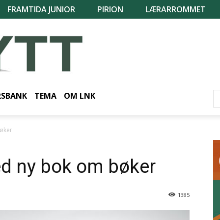
FRAMTIDA JUNIOR
PIRION
LÆRARROMMET
RSBANK
TEMA
OM LNK
øker
ed ny bok om bøker
1385