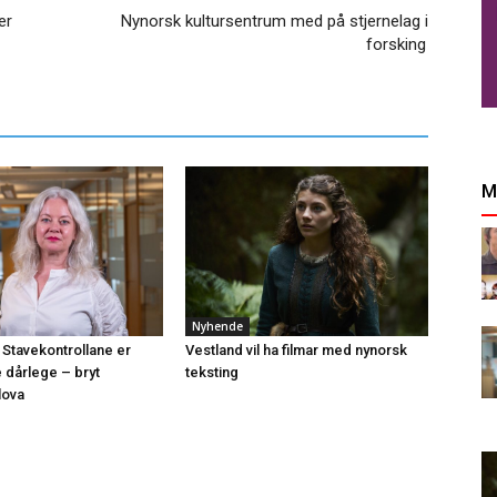
er
Nynorsk kultursentrum med på stjernelag i
forsking
M
Nyhende
 Stavekontrollane er
Vestland vil ha filmar med nynorsk
e dårlege – bryt
teksting
lova