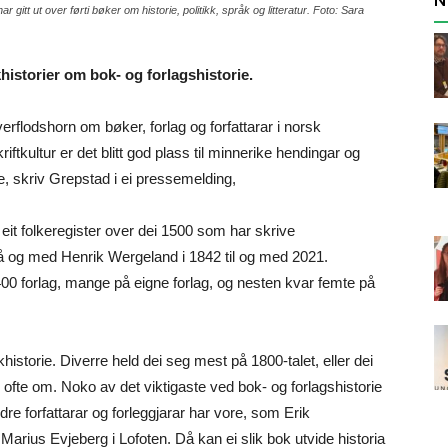
har gitt ut over førti bøker om historie, politikk, språk og litteratur. Foto: Sara
istorier om bok- og forlagshistorie.
verflodshorn om bøker, forlag og forfattarar i norsk
riftkultur er det blitt god plass til minnerike hendingar og
le, skriv Grepstad i ei pressemelding,
it folkeregister over dei 1500 som har skrive
frå og med Henrik Wergeland i 1842 til og med 2021.
00 forlag, mange på eigne forlag, og nesten kvar femte på
historie. Diverre held dei seg mest på 1800-talet, eller dei
e ofte om. Noko av det viktigaste ved bok- og forlagshistorie
dre forfattarar og forleggjarar har vore, som Erik
 Marius Evjeberg i Lofoten. Då kan ei slik bok utvide historia