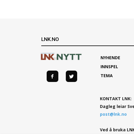
LNK.NO
NYHENDE
INNSPEL
TEMA
KONTAKT LNK:
Dagleg leiar Sv
post@lnk.no
Ved å bruka LNK