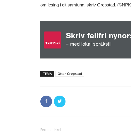
om lesing i eit samfunn, skriv Grepstad. (©NPK
TEMA
Ottar Grepstad
Førre artikkel