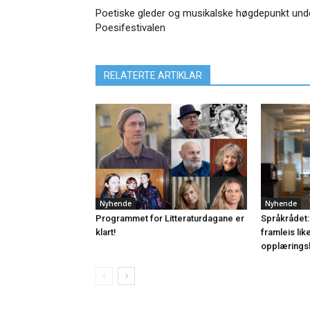
Poetiske gleder og musikalske høgdepunkt und
Poesifestivalen
RELATERTE ARTIKLAR
Nyhende
Nyhende
Programmet for Litteraturdagane er
Språkrådet:
klart!
framleis lik
opplærings