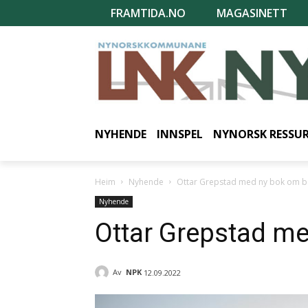
FRAMTIDA.NO
MAGASINETT
NYHENDE
INNSPEL
NYNORSK RESSU
Heim
Nyhende
Ottar Grepstad med ny bok om b
Nyhende
Ottar Grepstad m
Av
NPK
12.09.2022