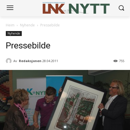
Heim
Nyhende
Pressebilde
Nyhende
Pressebilde
Av
Redaksjonen
28.04.2011
755