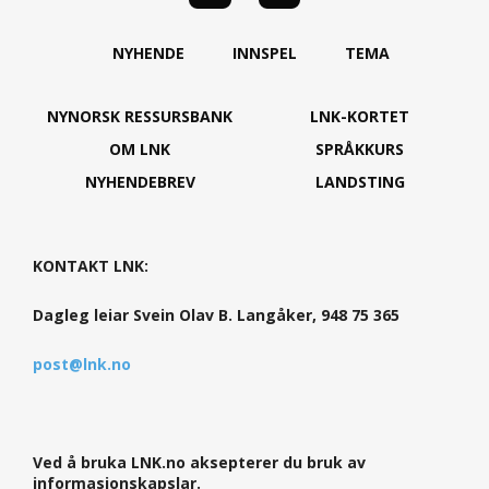
NYHENDE
INNSPEL
TEMA
NYNORSK RESSURSBANK
LNK-KORTET
OM LNK
SPRÅKKURS
NYHENDEBREV
LANDSTING
KONTAKT LNK:
Dagleg leiar Svein Olav B. Langåker, 948 75 365
post@lnk.no
Ved å bruka LNK.no aksepterer du bruk av
informasjonskapslar.