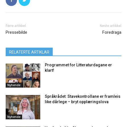
Førre artikkel
Neste artikkel
Pressebilde
Foredraga
RELATERTE ARTIKLAR
Programmet for Litteraturdagane er
klart!
Nyhende
Språkrådet: Stavekontrollane er framleis
like dårlege – bryt opplæringslova
Nyhende