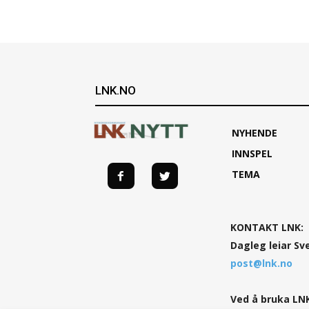
LNK.NO
NYHENDE
INNSPEL
TEMA
KONTAKT LNK:
Dagleg leiar Sv
post@lnk.no
Ved å bruka LNK