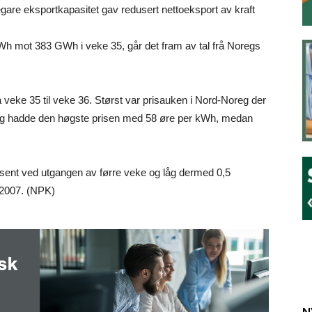
gare eksportkapasitet gav redusert nettoeksport av kraft
Wh mot 383 GWh i veke 35, går det fram av tal frå Noregs
rå veke 35 til veke 36. Størst var prisauken i Nord-Noreg der
eg hadde den høgste prisen med 58 øre per kWh, medan
osent ved utgangen av førre veke og låg dermed 0,5
-2007. (NPK)
N