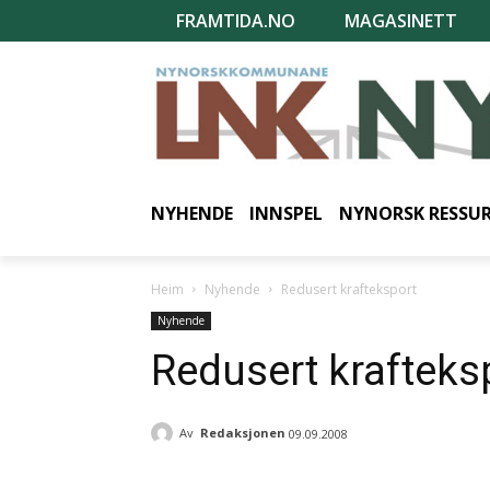
FRAMTIDA.NO
MAGASINETT
NYHENDE
INNSPEL
NYNORSK RESSU
Heim
Nyhende
Redusert krafteksport
Nyhende
Redusert krafteks
Av
Redaksjonen
09.09.2008