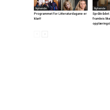
Nyhende
Nyhende
Programmet for Litteraturdagane er
Språkrådet:
klart!
framleis lik
opplærings