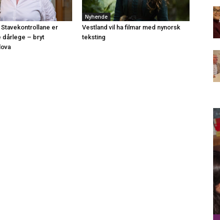
Nyhende
 Stavekontrollane er
Vestland vil ha filmar med nynorsk
e dårlege – bryt
teksting
lova