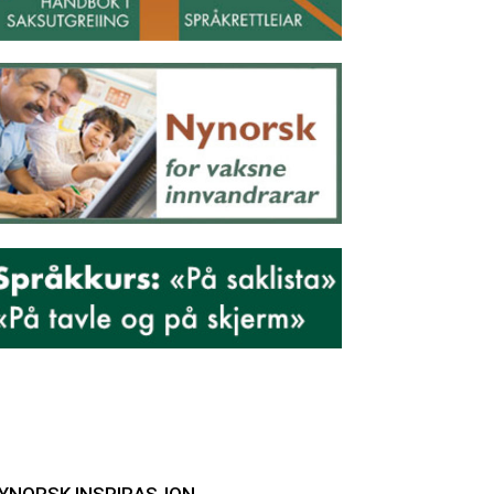
YNORSK INSPIRASJON