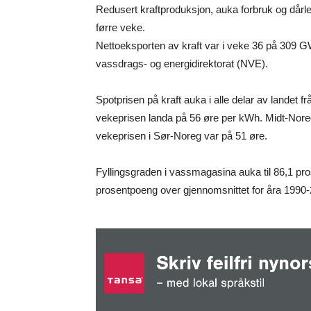
Redusert kraftproduksjon, auka forbruk og dårle
førre veke.
Nettoeksporten av kraft var i veke 36 på 309 G
vassdrags- og energidirektorat (NVE).
Spotprisen på kraft auka i alle delar av landet f
vekeprisen landa på 56 øre per kWh. Midt-Nor
vekeprisen i Sør-Noreg var på 51 øre.
Fyllingsgraden i vassmagasina auka til 86,1 pr
prosentpoeng over gjennomsnittet for åra 1990