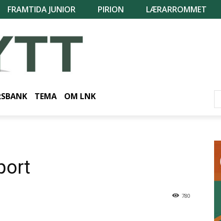
FRAMTIDA JUNIOR
PIRION
LÆRARROMMET
RSBANK
TEMA
OM LNK
port
780