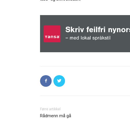
Førre artikkel
Rådmenn må gå