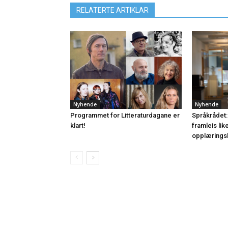
RELATERTE ARTIKLAR
Nyhende
Nyhende
Programmet for Litteraturdagane er
Språkrådet:
klart!
framleis lik
opplærings