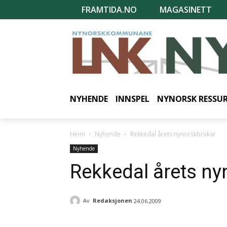
FRAMTIDA.NO
MAGASINETT
NYHENDE
INNSPEL
NYNORSK RESSU
Heim
Nyhende
Rekkedal årets nynorskbrukar
Nyhende
Rekkedal årets ny
Av
Redaksjonen
24.06.2009