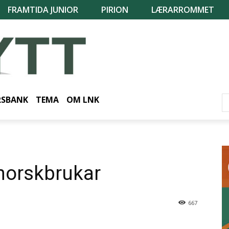
FRAMTIDA JUNIOR
PIRION
LÆRARROMMET
RSBANK
TEMA
OM LNK
norskbrukar
667