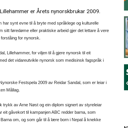
 Lillehammer er Årets nynorskbrukar 2009.
som har synt evne til å bryte med språklege og kulturelle
tt føredøme eller praktiske arbeid gjer det lettare å vere
forståing for nynorsk.
, Lillehammer, for viljen til å gjere nynorsk til eit
med det vidareutvikle nynorsk som medisinsk fagspråk i
 Nynorske Festspela 2009 av Reidar Sandal, som er leiar i
ken Mållag.
sk trykk av Arne Nøst og ein diplom signert av styreleiar
år eit gåvekort til kampanjen ABC redder barna, som
arna om, og som går til å lære born i Nepal å knekke
N