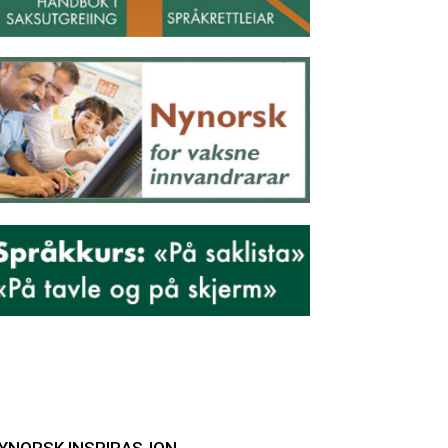
YNORSK INSPIRASJON