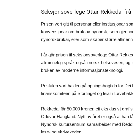
Seksjonsoverlege Ottar Rekkedal frå
Prisen vert gitt til personar eller institusjonar 
konvensjonar om bruk av nynorsk, som gjennom si
nynorskbrukar, eller som skaper større allmenn 
I år går prisen til seksjonsoverlege Ottar Rekkedal
allminneleg språk også i norsk helsevesen, og 
bruken av moderne informasjonsteknologi.
Pristalen vart halden på opningshøgtida for Dei
finanskomiteen på Stortinget og leiar i Løvebak
Rekkedal får 50.000 kroner, eit eksklusivt grafi
Oddvar Haugland. Nytt av året er også at han f
Nynorsk kultursentrum samarbeider med Redd B
lese- og skrivekoden.