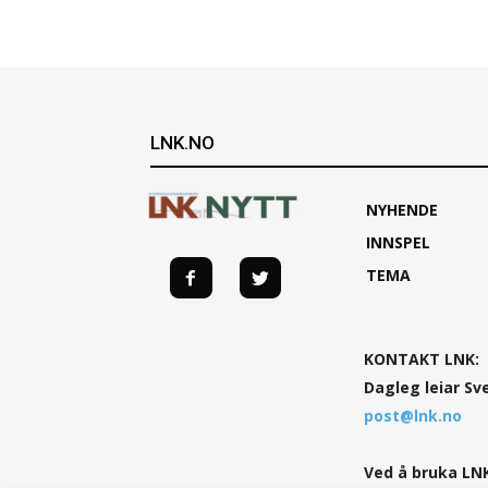
LNK.NO
NYHENDE
INNSPEL
TEMA
KONTAKT LNK:
Dagleg leiar Sv
post@lnk.no
Ved å bruka LNK