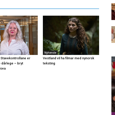
Nyhende
 Stavekontrollane er
Vestland vil ha filmar med nynorsk
e dårlege – bryt
teksting
lova