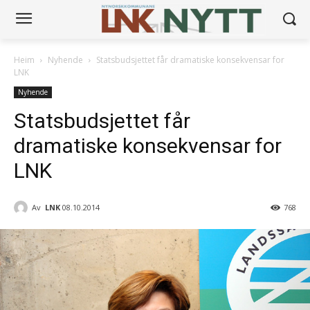
Heim
Nyhende
Statsbudsjettet får dramatiske konsekvensar for
LNK
Nyhende
Statsbudsjettet får
dramatiske konsekvensar for
LNK
Av
LNK
08.10.2014
768