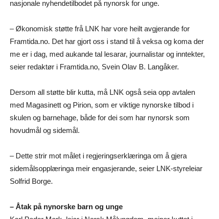
nasjonale nyhendetilbodet på nynorsk for unge.
– Økonomisk støtte frå LNK har vore heilt avgjerande for
Framtida.no. Det har gjort oss i stand til å veksa og koma der
me er i dag, med aukande tal lesarar, journalistar og inntekter,
seier redaktør i Framtida.no, Svein Olav B. Langåker.
Dersom all støtte blir kutta, må LNK også seia opp avtalen
med Magasinett og Pirion, som er viktige nynorske tilbod i
skulen og barnehage, både for dei som har nynorsk som
hovudmål og sidemål.
– Dette strir mot målet i regjeringserklæringa om å gjera
sidemålsopplæringa meir engasjerande, seier LNK-styreleiar
Solfrid Borge.
– Åtak på nynorske barn og unge