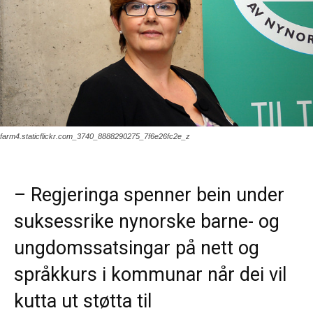
farm4.staticflickr.com_3740_8888290275_7f6e26fc2e_z
– Regjeringa spenner bein under
suksessrike nynorske barne- og
ungdomssatsingar på nett og
språkkurs i kommunar når dei vil
kutta ut støtta til