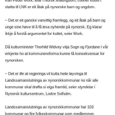
Karl Peder Mork, leiar i Norsk Målungdom, meiner kuttet i
støtta til LNK er eit åtak på nynorske barn og ungdom.
– Det er eit ganske vanvittig framlegg, og eit åtak på barn og
unge sine høve til å få lesa nyhende på nynorsk. Eg klarar
ikkje å forstå argumentet for kuttet, seier Mork.
Då kulturminister Thorhild Widvey vitja Sogn og Fjordane i vår
erkjente ho at kommunereforma kunne få konsekvensar for
nynorsken.
– Det er ille at regjeringa vil kutta heile løyvinga til
Landssamanslutninga av nynorskkommunar no når alle
kommunar skal drøfta si eiga framtid, seier styreleiar i
Nynorsk kultursentrum, Lodve Solholm.
Landssamanslutninga av nynorskkommunar har 103
kommunar og fire fylkeskommunar som medlemmer.