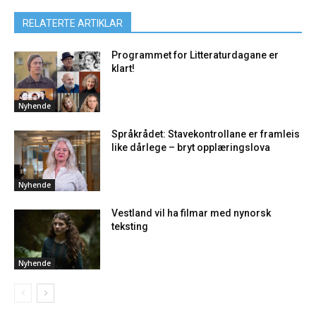
RELATERTE ARTIKLAR
Programmet for Litteraturdagane er
klart!
Nyhende
Språkrådet: Stavekontrollane er framleis
like dårlege – bryt opplæringslova
Nyhende
Vestland vil ha filmar med nynorsk
teksting
Nyhende