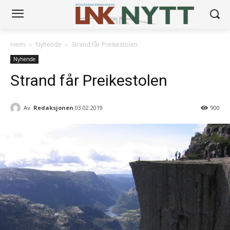
Heim
Nyhende
Strand får Preikestolen
Nyhende
Strand får Preikestolen
Av
Redaksjonen
03.02.2019
900