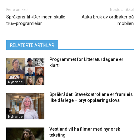
Førre artikkel
Neste artikkel
Språkpris til «Der ingen skulle
Auka bruk av ordbøker på
tru»-programleiar
mobilen
RELATERTE ARTIKLAR
Programmet for Litteraturdagane er
klart!
Nyhende
Språkrådet: Stavekontrollane er framleis
like dårlege – bryt opplæringslova
Nyhende
Vestland vil ha filmar med nynorsk
teksting