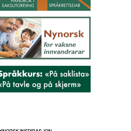
YNORSK INSPIRASJON