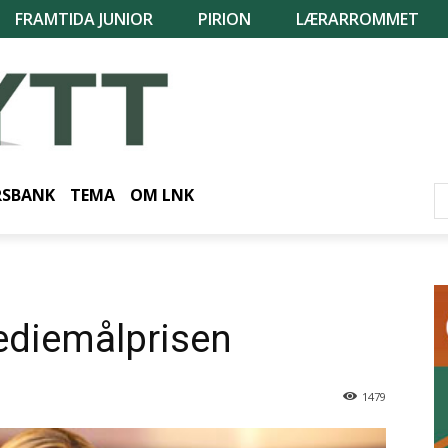
FRAMTIDA JUNIOR
PIRION
LÆRARROMMET
RSBANK
TEMA
OM LNK
ediemålprisen
1479