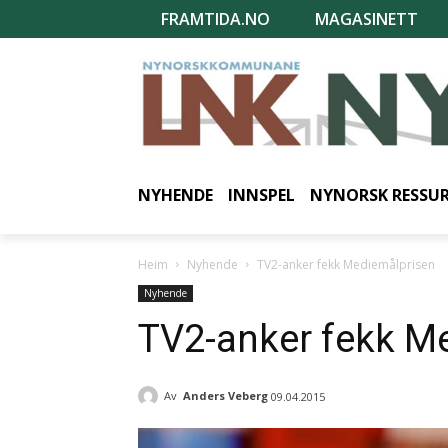
FRAMTIDA.NO
MAGASINETT
NYHENDE
INNSPEL
NYNORSK RESSU
Heim
Nyhende
TV2-anker fekk Mediemålprisen
Nyhende
TV2-anker fekk M
Av
Anders Veberg
09.04.2015