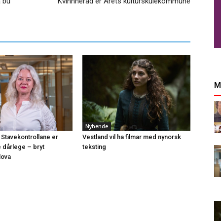
å bu
Kvinnherad er Årets kulturskulekommune
M
Nyhende
 Stavekontrollane er
Vestland vil ha filmar med nynorsk
e dårlege – bryt
teksting
lova