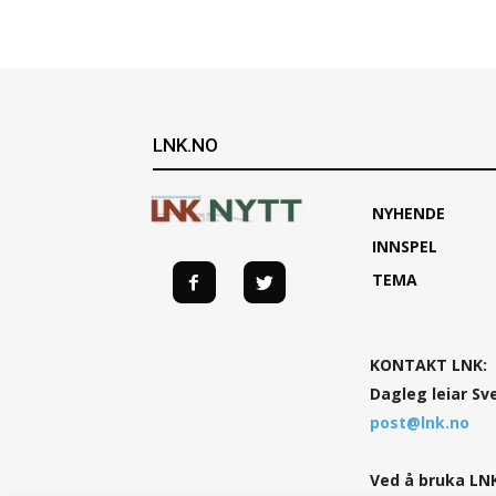
LNK.NO
NYHENDE
INNSPEL
TEMA
KONTAKT LNK:
Dagleg leiar Sv
post@lnk.no
Ved å bruka LNK