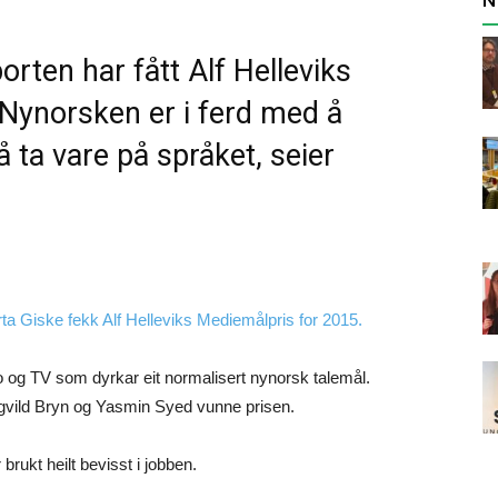
rten har fått Alf Helleviks
Nynorsken er i ferd med å
 å ta vare på språket, seier
ta Giske fekk Alf Helleviks Mediemålpris for 2015.
dio og TV som dyrkar eit normalisert nynorsk talemål.
Ingvild Bryn og Yasmin Syed vunne prisen.
rukt heilt bevisst i jobben.