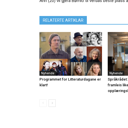
Anri (20) vil gjera Bømlo til verdas beste plass 
RELATERTE ARTIKLAR
Nyhende
Nyhende
Programmet for Litteraturdagane er
Språkrådet:
klart!
framleis lik
opplærings