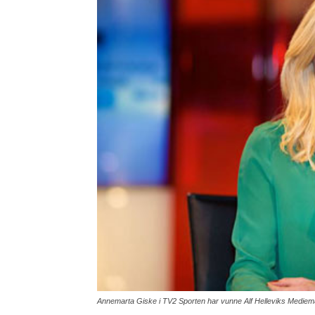
Annemarta Giske i TV2 Sporten har vunne Alf Helleviks Mediemå