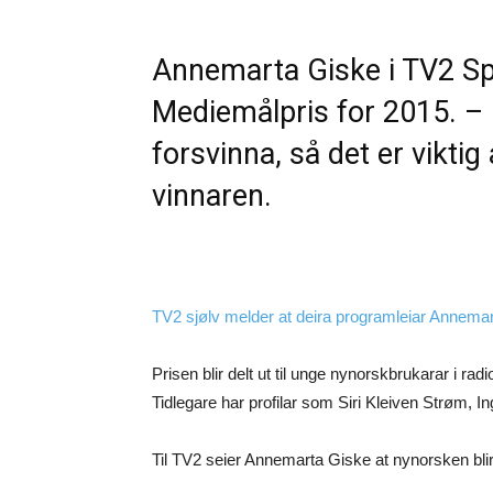
Annemarta Giske i TV2 Spo
Mediemålpris for 2015. – 
forsvinna, så det er viktig
vinnaren.
TV2 sjølv melder at deira programleiar Annemar
Prisen blir delt ut til unge nynorskbrukarar i ra
Tidlegare har profilar som Siri Kleiven Strøm, 
Til TV2 seier Annemarta Giske at nynorsken blir b