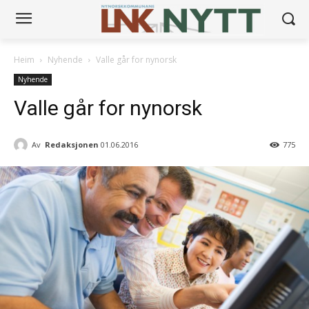
Heim
Nyhende
Valle går for nynorsk
Nyhende
Valle går for nynorsk
Av
Redaksjonen
01.06.2016
775