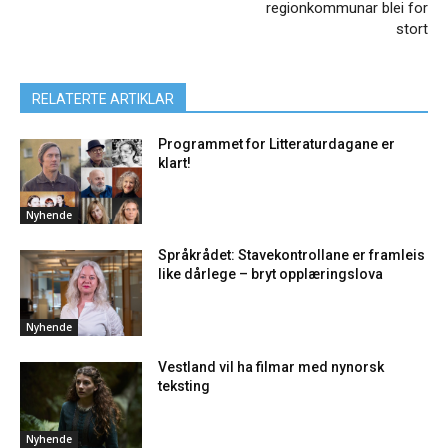
regionkommunar blei for
stort
RELATERTE ARTIKLAR
Programmet for Litteraturdagane er
klart!
Nyhende
Språkrådet: Stavekontrollane er framleis
like dårlege – bryt opplæringslova
Nyhende
Vestland vil ha filmar med nynorsk
teksting
Nyhende