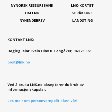
NYNORSK RESSURSBANK
LNK-KORTET
OM LNK
SPRÅKKURS
NYHENDEBREV
LANDSTING
KONTAKT LNK:
Dagleg leiar Svein Olav B. Langåker, 948 75 365
post@lnk.no
Ved å bruka LNK.no aksepterer du bruk av
informasjonskapslar.
Les meir om personvernpolitikken vår!