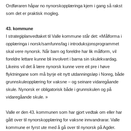
Ordføraren håpar no nynorskopplæringa kjem i gang så rakst
som det er praktisk mogleg.
43. kommune
I strategiplanvedtaket til Valle kommune står det: «Målforma i
opplæringa i norsk/samfunnsfag i introduksjonsprogrammet
skal vere nynorsk. Når barn og foreldre har lik målform, vil
foreldre lettare kunne bli involvert i barna sin skulekvardag.
Likeins vil det å lære nynorsk kunne vere eit pre i høve
flyktningane som må byrje eit nytt utdanningsløp i Noreg, både
grunnskuleopplæring for vaksne – og seinare vidaregåande
skule. Nynorsk er obligatorisk både i grunnskulen og på
vidaregåande skule. »
Valle er den 43. kommunen som har gjort vedtak om eller har
gått over til nynorskopplæring for vaksne innvandrarar. Valle
kommune er fyrst ute med å gå over til nynorsk på Agder.