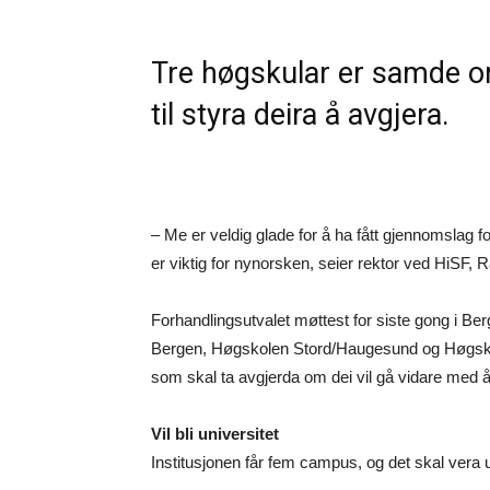
Tre høgskular er samde om
til styra deira å avgjera.
– Me er veldig glade for å ha fått gjennomslag f
er viktig for nynorsken, seier rektor ved HiSF,
Forhandlingsutvalet møttest for siste gong i Berg
Bergen, Høgskolen Stord/Haugesund og Høgskulen
som skal ta avgjerda om dei vil gå vidare med å
Vil bli universitet
Institusjonen får fem campus, og det skal vera 