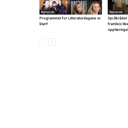
Nyhende
Nyhende
Programmet for Litteraturdagane er
Språkrådet:
klart!
framleis lik
opplærings