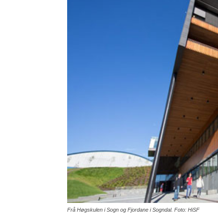
Frå Høgskulen i Sogn og Fjordane i Sogndal. Foto: HiSF