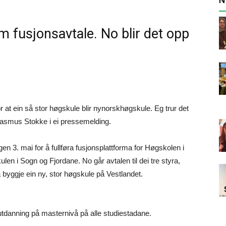
 fusjonsavtale. No blir det opp
or at ein så stor høgskule blir nynorskhøgskule. Eg trur det
 Rasmus Stokke i ei pressemelding.
en 3. mai for å fullføra fusjonsplattforma for Høgskolen i
 i Sogn og Fjordane. No går avtalen til dei tre styra,
 byggje ein ny, stor høgskule på Vestlandet.
utdanning på masternivå på alle studiestadane.