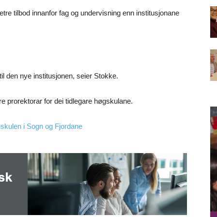
re tilbod innanfor fag og undervisning enn institusjonane
l den nye institusjonen, seier Stokke.
e prorektorar for dei tidlegare høgskulane.
gskulen i Sogn og Fjordane