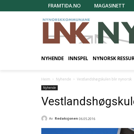
FRAMTIDA.NO
MAGASINETT
NYHENDE
INNSPEL
NYNORSK RESSU
Heim
Nyhende
Vestlandshøgskulen blir nynorsk
Nyhende
Vestlandshøgskule
Av
Redaksjonen
06.05.2016