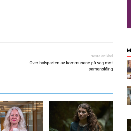
M
Neste artikkel
Over halvparten av kommunane på veg mot
samanslåing