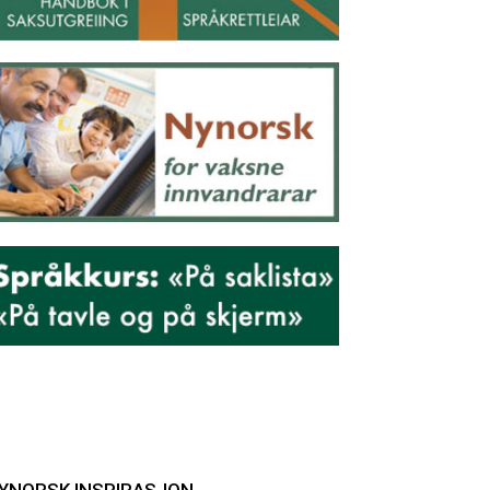
YNORSK INSPIRASJON