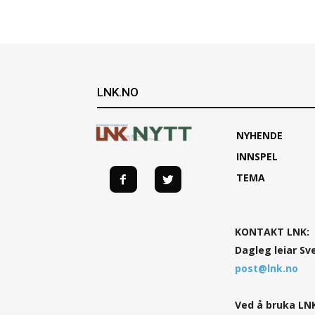
LNK.NO
NYHENDE
INNSPEL
TEMA
KONTAKT LNK:
Dagleg leiar Sv
post@lnk.no
Ved å bruka LNK