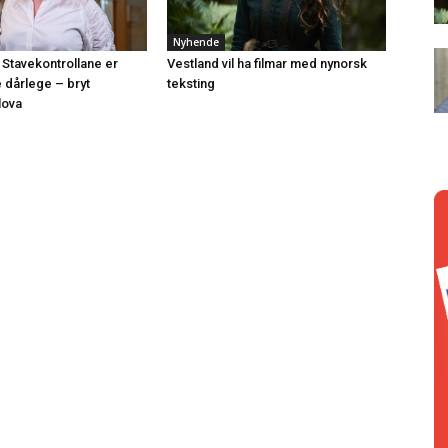
Nyhende
 Stavekontrollane er
Vestland vil ha filmar med nynorsk
e dårlege – bryt
teksting
lova