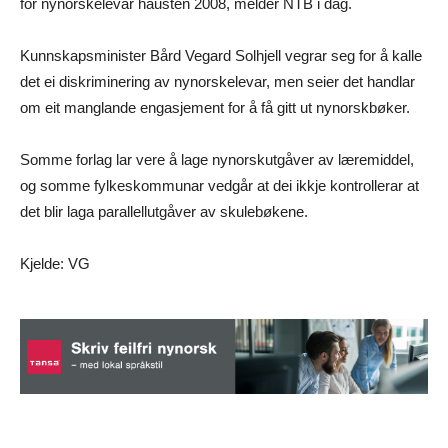
for nynorskelevar hausten 2008, melder NTB i dag.
Kunnskapsminister Bård Vegard Solhjell vegrar seg for å kalle
det ei diskriminering av nynorskelevar, men seier det handlar
om eit manglande engasjement for å få gitt ut nynorskbøker.
Somme forlag lar vere å lage nynorskutgåver av læremiddel,
og somme fylkeskommunar vedgår at dei ikkje kontrollerar at
det blir laga parallellutgåver av skulebøkene.
Kjelde: VG