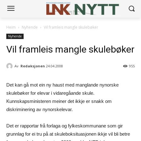
Heim
Nyhende
Vil framleis mangle skulebøker
Nyhende
Vil framleis mangle skulebøker
Av
Redaksjonen
24.04.2008
955
Det kan gå mot ein ny haust med manglande nynorske
skulebøker for elevar i vidaregåande skule.
Kunnskapsministeren meiner det ikkje er snakk om
diskriminering av nynorskelevar.
Det er rapportar frå forlaga og fylkeskommunane som gir
grunnlag for ei tru på at skuleboksituasjonen ikkje vil bli betre