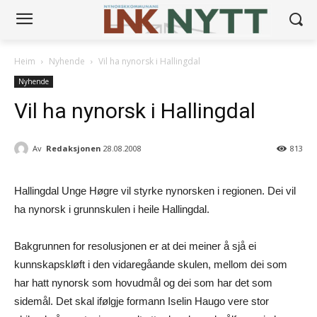
Heim
Nyhende
Vil ha nynorsk i Hallingdal
Nyhende
Vil ha nynorsk i Hallingdal
Av
Redaksjonen
28.08.2008
813
Hallingdal Unge Høgre vil styrke nynorsken i regionen. Dei vil
ha nynorsk i grunnskulen i heile Hallingdal.
Bakgrunnen for resolusjonen er at dei meiner å sjå ei
kunnskapskløft i den vidaregåande skulen, mellom dei som
har hatt nynorsk som hovudmål og dei som har det som
sidemål. Det skal ifølgje formann Iselin Haugo vere stor