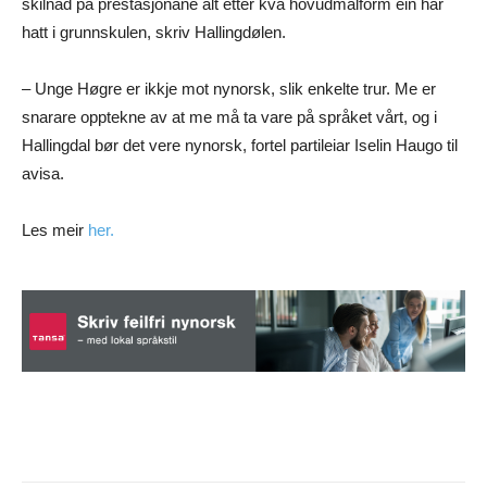
skilnad på prestasjonane alt etter kva hovudmålform ein har
hatt i grunnskulen, skriv Hallingdølen.
– Unge Høgre er ikkje mot nynorsk, slik enkelte trur. Me er
snarare opptekne av at me må ta vare på språket vårt, og i
Hallingdal bør det vere nynorsk, fortel partileiar Iselin Haugo til
avisa.
Les meir
her.