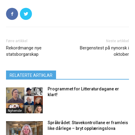
Førre artikkel
Neste artikkel
Rekordmange nye
Bergenstest på nynorsk i
statsborgarskap
oktober
RELATERTE ARTIKLAR
Programmet for Litteraturdagane er
klart!
Nyhende
Språkrådet: Stavekontrollane er framleis
like dårlege – bryt opplæringslova