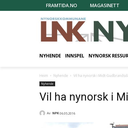
FRAMTIDA.NO
MAGASINETT
NYHENDE
INNSPEL
NYNORSK RESSU
Heim
Nyhende
Vil ha nynorsk i Midt-Gudbrandsd
Nyhende
Vil ha nynorsk i 
Av
NPK
06.05.2016