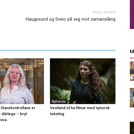
Neste artikkel
Haugesund og Sveio på veg mot samanslåing
M
Nyhende
 Stavekontrollane er
Vestland vil ha filmar med nynorsk
e dårlege – bryt
teksting
lova