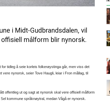
une i Midt-Gudbrandsdalen, vil
offisiell målform blir nynorsk.
t for tidleg å seie korleis folkerøystinga går, men viss det
vere nynorsk, seier Tove Haugli, leiar i Fron mållag, til
 offentleg ut og sagt at nynorsk skal vere offisiell målform
 er Sel kommune språknøytral, medan Vågå er nynorsk.