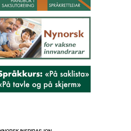
YNORSK INSPIRASJON