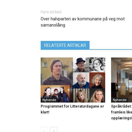
Førre artikkel
Over halvparten av kommunane på veg mot
samanslåing
RELATERTE ARTIKLAR
Nyhende
Nyhende
Programmet for Litteraturdagane er
Språkrådet:
klart!
framleis lik
opplærings