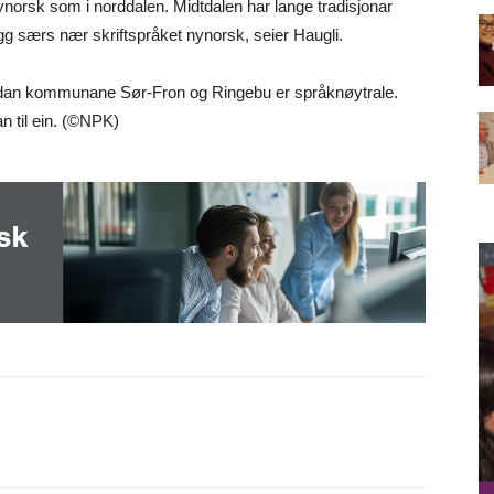
nynorsk som i norddalen. Midtdalen har lange tradisjonar
gg særs nær skriftspråket nynorsk, seier Haugli.
dan kommunane Sør-Fron og Ringebu er språknøytrale.
 til ein. (©NPK)