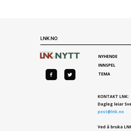
LNK.NO
NYHENDE
INNSPEL
TEMA
KONTAKT LNK:
Dagleg leiar Sv
post@lnk.no
Ved å bruka LNK