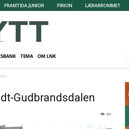
FRAMTIDA JUNIOR
PIRION
LÆRARROMMET
RSBANK
TEMA
OM LNK
alen
Midt-Gudbrandsdalen
789