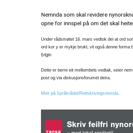
Nemnda som skal revidere nynorsknor
opne for innspel på om det skal heit
Under rådsmøtet 16. mars vedtok dei at ord s
ord kor
y
er mykje brukt, vil også denne forma bli
fylgje
.
Dette er berre eit mellombels vedtak, seier nem
post og via diskusjonsforumet deira.
Meir på Språkrådet/Rettskrivingsnemda.