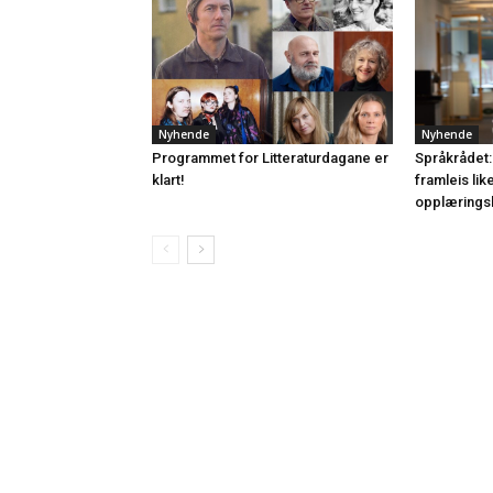
Nyhende
Nyhende
Programmet for Litteraturdagane er
Språkrådet:
klart!
framleis lik
opplærings