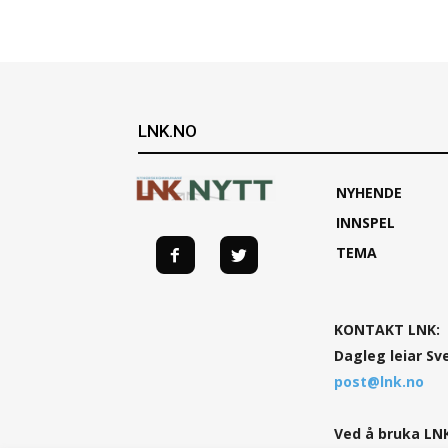
LNK.NO
NYHENDE
INNSPEL
TEMA
KONTAKT LNK:
Dagleg leiar Sv
post@lnk.no
Ved å bruka LNK