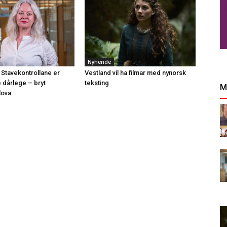
Nyhende
 Stavekontrollane er
Vestland vil ha filmar med nynorsk
e dårlege – bryt
teksting
M
lova