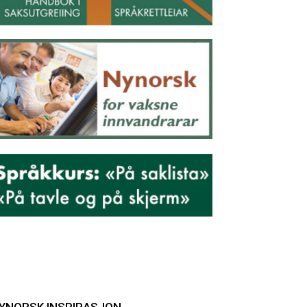
YNORSK INSPIRASJON