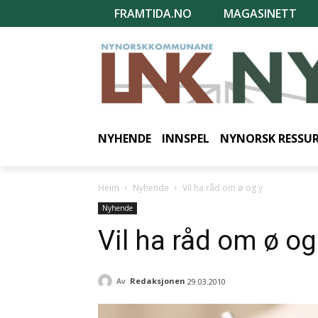
FRAMTIDA.NO
MAGASINETT
NYHENDE
INNSPEL
NYNORSK RESSU
Heim
Nyhende
Vil ha råd om ø og y
Nyhende
Vil ha råd om ø og
Av
Redaksjonen
29.03.2010