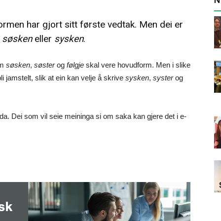
men har gjort sitt første vedtak. Men dei er
e
søsken
eller
sysken
.
om
søsken
,
søster
og
følgje
skal vere hovudform. Men i slike
 jamstelt, slik at ein kan velje å skrive
sysken
,
syster
og
da. Dei som vil seie meininga si om saka kan gjere det i e-