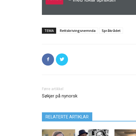
TEMA
Rettskrivingsnemnda
Språkrådet
Førre artikkel
Søkjer på nynorsk
RELATERTE ARTIKLAR