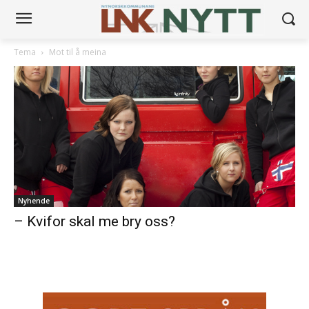
Tema
Mot til å meina
Nyhende
– Kvifor skal me bry oss?