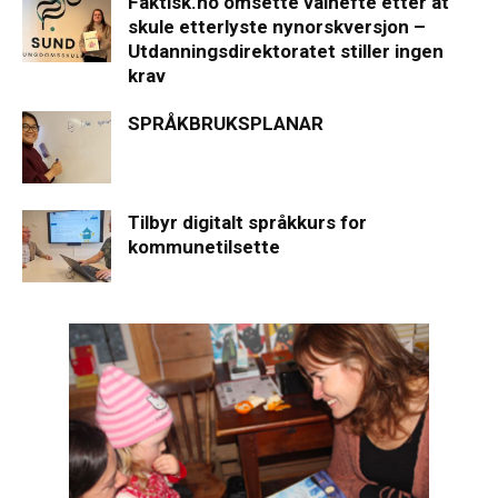
Faktisk.no omsette valhefte etter at
skule etterlyste nynorskversjon –
Utdanningsdirektoratet stiller ingen
krav
SPRÅKBRUKSPLANAR
Tilbyr digitalt språkkurs for
kommunetilsette