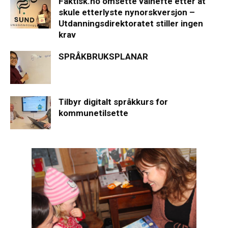
Faktisk.no omsette valhefte etter at
skule etterlyste nynorskversjon –
Utdanningsdirektoratet stiller ingen
krav
SPRÅKBRUKSPLANAR
Tilbyr digitalt språkkurs for
kommunetilsette