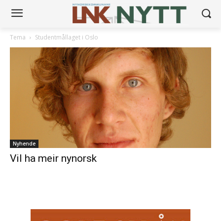
Tema
Studentmållaget i Oslo
Nyhende
Vil ha meir nynorsk