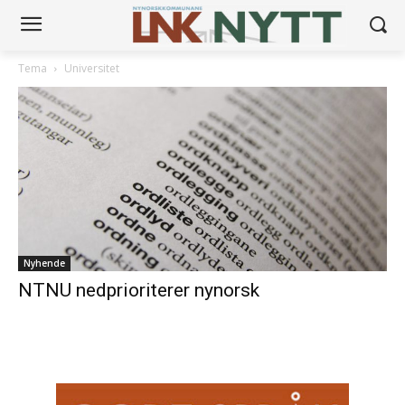
Tema
Universitet
Nyhende
NTNU nedprioriterer nynorsk