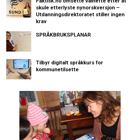
Faktisk.no omsette valhefte etter at
skule etterlyste nynorskversjon –
Utdanningsdirektoratet stiller ingen
krav
SPRÅKBRUKSPLANAR
Tilbyr digitalt språkkurs for
kommunetilsette