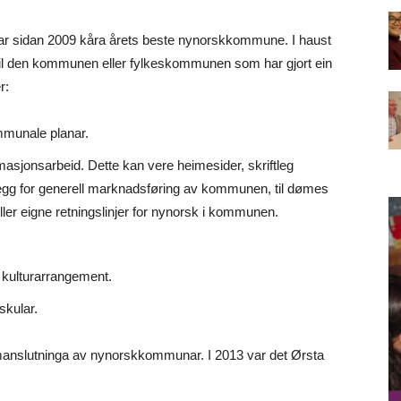
r sidan 2009 kåra årets beste nynorskkommune. I haust
r til den kommunen eller fylkeskommunen som har gjort ein
r:
mmunale planar.
sjonsarbeid. Dette kan vere heimesider, skriftleg
plegg for generell marknadsføring av kommunen, til dømes
ler eigne retningslinjer for nynorsk i kommunen.
 kulturarrangement.
skular.
manslutninga av nynorskkommunar. I 2013 var det Ørsta