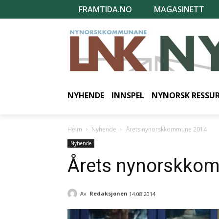
FRAMTIDA.NO
MAGASINETT
NYHENDE
INNSPEL
NYNORSK RESSU
Heim
Nyhende
Årets nynorskkommune 2014
Nyhende
Årets nynorskko
Av
Redaksjonen
14.08.2014