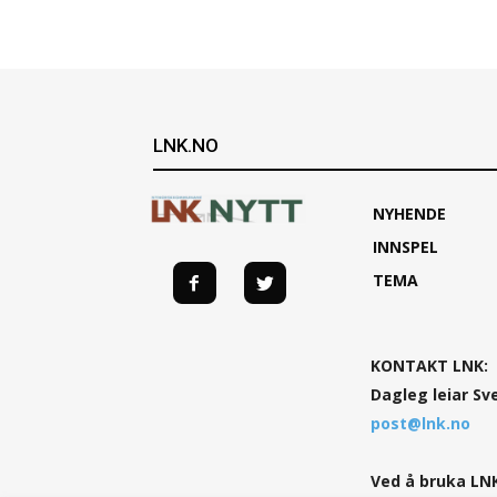
LNK.NO
NYHENDE
INNSPEL
TEMA
KONTAKT LNK:
Dagleg leiar Sv
post@lnk.no
Ved å bruka LNK