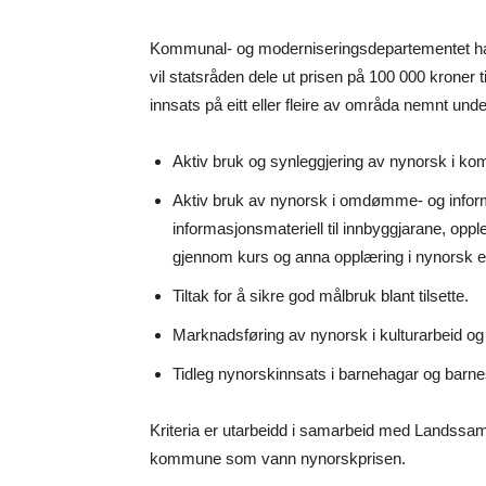
Kommunal- og moderniseringsdepartementet ha
vil statsråden dele ut prisen på 100 000 krone
innsats på eitt eller fleire av områda nemnt unde
Aktiv bruk og synleggjering av nynorsk i ko
Aktiv bruk av nynorsk i omdømme- og informa
informasjonsmateriell til innbyggjarane, op
gjennom kurs og anna opplæring i nynorsk el
Tiltak for å sikre god målbruk blant tilsette.
Marknadsføring av nynorsk i kulturarbeid og
Tidleg nynorskinnsats i barnehagar og barne
Kriteria er utarbeidd i samarbeid med Landssa
kommune som vann nynorskprisen.