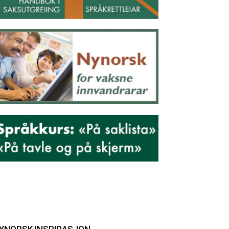
YNORSK INSPIRASJON