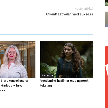
Neste artikkel
Utkantfestivalar med suksess
Nyhende
 Stavekontrollane er
Vestland vil ha filmar med nynorsk
e dårlege – bryt
teksting
lova