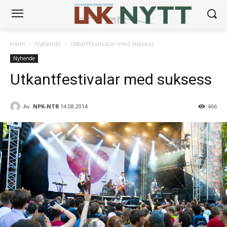
Heim
Nyhende
Utkantfestivalar med suksess
Nyhende
Utkantfestivalar med suksess
Av
NPK-NTB
14.08.2014
466