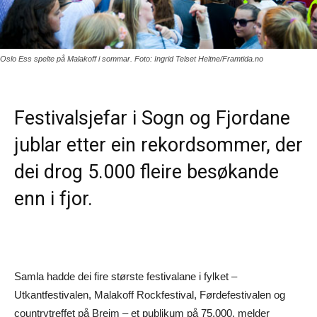
Oslo Ess spelte på Malakoff i sommar. Foto: Ingrid Telset Heltne/Framtida.no
Festivalsjefar i Sogn og Fjordane
jublar etter ein rekordsommer, der
dei drog 5.000 fleire besøkande
enn i fjor.
Samla hadde dei fire største festivalane i fylket –
Utkantfestivalen, Malakoff Rockfestival, Førdefestivalen og
countrytreffet på Breim – et publikum på 75.000, melder