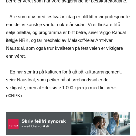
berre er vêret som har vore avgjerande for besøksrekordane.
– Alle som driv med festivalar i dag er blitt litt meir profesjonelle
enn det vi kanskje var for nokre år sidan. Vi er flinkare til å
selje billettar, og programma er blitt betre, seier Viggo Randal
ifølgje NRK, og får medhald av Malakoff-leiar Arnt-Ivar
Naustdal, som også trur kvaliteten på festivalen er viktigare
enn vêret.
– Eg har stor tru på kulturen for å gå på kulturarrangement,
seier Naustdal, som peiker på at førehandssal er det
viktigaste, men at «dei siste 1.000 kjem jo med fint vêr».
(©NPK)