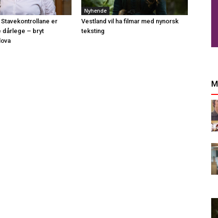
Nyhende
 Stavekontrollane er
Vestland vil ha filmar med nynorsk
e dårlege – bryt
teksting
lova
M