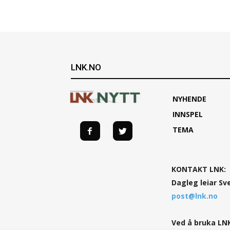
LNK.NO
NYHENDE
INNSPEL
TEMA
KONTAKT LNK:
Dagleg leiar Sv
post@lnk.no
Ved å bruka LNK