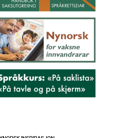
YNORSK INSPIRASJON