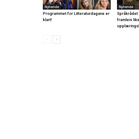
Nyhende
Nyhende
Programmet for Litteraturdagane er
Språkrådet:
klart!
framleis lik
opplærings