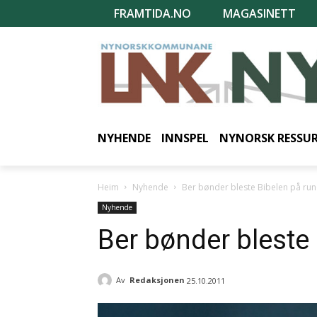
FRAMTIDA.NO
MAGASINETT
NYHENDE
INNSPEL
NYNORSK RESSU
Heim
Nyhende
Ber bønder bleste Bibelen på run
Nyhende
Ber bønder bleste 
Av
Redaksjonen
25.10.2011