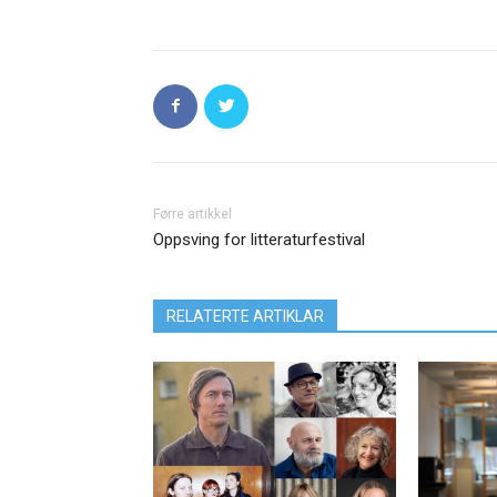
Førre artikkel
Oppsving for litteraturfestival
RELATERTE ARTIKLAR