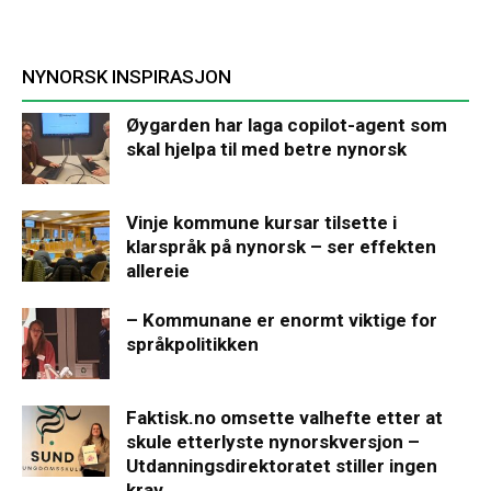
NYNORSK INSPIRASJON
Øygarden har laga copilot-agent som
skal hjelpa til med betre nynorsk
Vinje kommune kursar tilsette i
klarspråk på nynorsk – ser effekten
allereie
– Kommunane er enormt viktige for
språkpolitikken
Faktisk.no omsette valhefte etter at
skule etterlyste nynorskversjon –
Utdanningsdirektoratet stiller ingen
krav