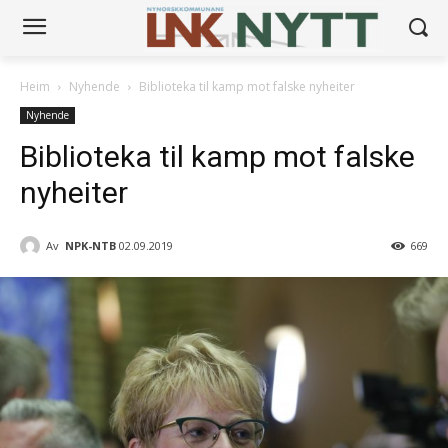
Heim
Nyhende
Biblioteka til kamp mot falske nyheiter
Nyhende
Biblioteka til kamp mot falske
nyheiter
Av
NPK-NTB
02.09.2019
669