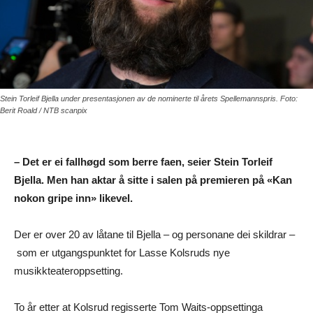
Stein Torleif Bjella under presentasjonen av de nominerte til årets Spellemannspris. Foto:
Berit Roald / NTB scanpix
– Det er ei fallhøgd som berre faen, seier Stein Torleif
Bjella. Men han aktar å sitte i salen på premieren på «Kan
nokon gripe inn» likevel.
Der er over 20 av låtane til Bjella – og personane dei skildrar –
som er utgangspunktet for Lasse Kolsruds nye
musikkteateroppsetting.
To år etter at Kolsrud regisserte Tom Waits-oppsettinga