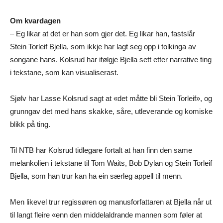
Om kvardagen
– Eg likar at det er han som gjer det. Eg likar han, fastslår
Stein Torleif Bjella, som ikkje har lagt seg opp i tolkinga av
songane hans. Kolsrud har ifølgje Bjella sett etter narrative ting
i tekstane, som kan visualiserast.
Sjølv har Lasse Kolsrud sagt at «det måtte bli Stein Torleif», og
grunngav det med hans skakke, såre, utleverande og komiske
blikk på ting.
Til NTB har Kolsrud tidlegare fortalt at han finn den same
melankolien i tekstane til Tom Waits, Bob Dylan og Stein Torleif
Bjella, som han trur kan ha ein særleg appell til menn.
Men likevel trur regissøren og manusforfattaren at Bjella når ut
til langt fleire «enn den middelaldrande mannen som føler at