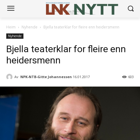
Heim
Nyhende
Bjella teaterklar for fleire enn heidersmenn
Nyhende
Bjella teaterklar for fleire enn
heidersmenn
Av
NPK-NTB-Gitte Johannessen
16.01.2017
603