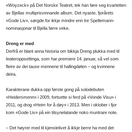
«Woyzeck» på Det Norske Teatret, tek han føre seg kvartetten
av Bjellas multiprisvinnande album. Det nyaste, fjorårets
«Gode Liv», sørgde for ikkje mindre enn tre Spellemann-
nominasjonar til Bjella førre veke.
Dreng er med
Derfrå er blant anna historia om bikkja Dreng plukka med til
teateroppsettinga, som har premiere 14. januar, så vel som
fleire av dei tause mennene til hallingdølen – og kvinnene
deira.
Karakterane dukka opp første gong på solodebuten
«Heidersmenn» i 2009, fortsette si ferd på «Vonde Visu» i
2011, og drog «Heim for å døy» i 2013. Men i oktober i fjor
kom «Gode Liv» på ein tilsynelatande noko muntrare note.
– Det høyrer med til kjenslelivet å ikkje berre ha med det