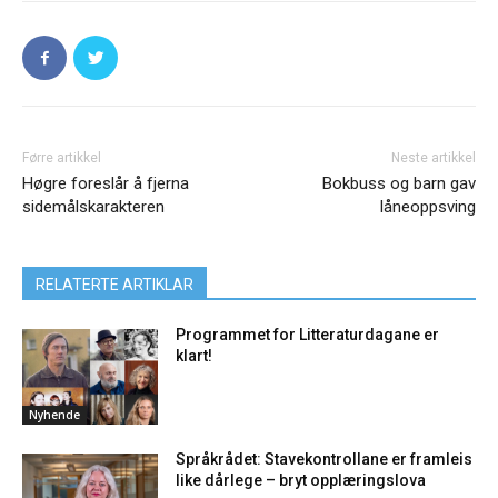
Førre artikkel
Neste artikkel
Høgre foreslår å fjerna
Bokbuss og barn gav
sidemålskarakteren
låneoppsving
RELATERTE ARTIKLAR
Programmet for Litteraturdagane er
klart!
Nyhende
Språkrådet: Stavekontrollane er framleis
like dårlege – bryt opplæringslova