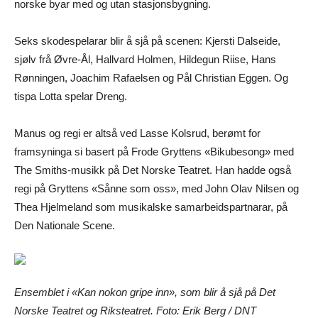
norske byar med og utan stasjonsbygning.
Seks skodespelarar blir å sjå på scenen: Kjersti Dalseide,
sjølv frå Øvre-Ål, Hallvard Holmen, Hildegun Riise, Hans
Rønningen, Joachim Rafaelsen og Pål Christian Eggen. Og
tispa Lotta spelar Dreng.
Manus og regi er altså ved Lasse Kolsrud, berømt for
framsyninga si basert på Frode Gryttens «Bikubesong» med
The Smiths-musikk på Det Norske Teatret. Han hadde også
regi på Gryttens «Sånne som oss», med John Olav Nilsen og
Thea Hjelmeland som musikalske samarbeidspartnarar, på
Den Nationale Scene.
Ensemblet i «Kan nokon gripe inn», som blir å sjå på Det
Norske Teatret og Riksteatret. Foto: Erik Berg / DNT