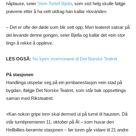
håplause, seier
Stein Torleif Bjella
, som sist helg skulle følgje
prøvene etter å ha sett utdrag han kallar «lovande».
– Det er ofte dei døde som blir sett opp. Men teateret satsar på
dei levande denne gongen, seier Bjella og kallar det «ein stor
ting» å rekke å oppleve.
LES OGSÅ:
No kjem mormonane til Det Norske Teatret
På stasjonen
Handlinga utspelar seg på ein jernbanestasjon «ein stad på
bygda», ifølgje Det Norske Teatret, som står bak oppsettinga
saman med Riksteatret.
«Kan nokon gripe inn» skal dermed ut på turné til hausten. Då
står turnépremieren 11. oktober på Ål – som husar den
Hellbillies-berømte stasjonen – før turen går vidare til 21 andre