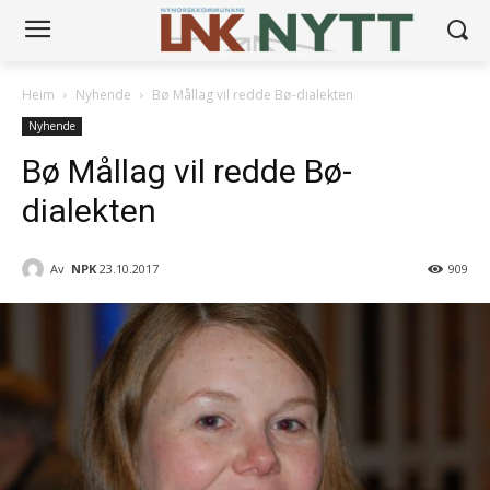
Heim
Nyhende
Bø Mållag vil redde Bø-dialekten
Nyhende
Bø Mållag vil redde Bø-
dialekten
Av
NPK
23.10.2017
909