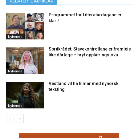
RELATERTE ARTIKLAR
Programmet for Litteraturdagane er
klart!
Nyhende
Språkrådet: Stavekontrollane er framleis
like dårlege – bryt opplæringslova
Nyhende
Vestland vil ha filmar med nynorsk
teksting
Nyhende