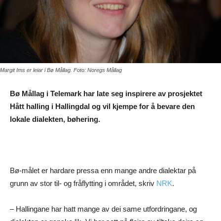
Margit Ims er leiar i Bø Mållag. Foto: Noregs Mållag
Bø Mållag i Telemark har late seg inspirere av prosjektet
Hått halling i Hallingdal og vil kjempe for å bevare den
lokale dialekten, bøhering.
Bø-målet er hardare pressa enn mange andre dialektar på
grunn av stor til- og fråflytting i området, skriv
NRK
.
– Hallingane har hatt mange av dei same utfordringane, og