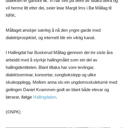
dialekten er ganske lik. Vi har sett på fleire av tiltaka deira og
vil herme litt etter dei, seier leiar Margit Ims i Bø Mållag til
NRK.
Mållaget ønskjer særleg å nå den yngre garde med
dialektprosjektet, og internett blir ein viktig kanal.
I Hallingdal har Buskerud Mållag gjennom dei tre siste åra
arbeidd med å styrkje hallingmålet som ein del av
hallingidentiteten. Blant tiltaka har vore tevlingar,
dialektseminar, konsertar, songbokslepp og ulike
skuleopplegg. Mellom anna slo ein ungdomsskuleturné med
geilingen Daniel Kvammen godt an blant både elevar og
lærarar, ifølgje
Hallingdølen
.
(©NPK)