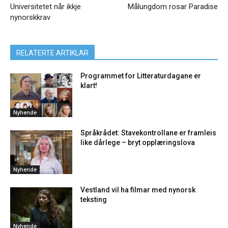
Universitetet når ikkje
Målungdom rosar Paradise
nynorskkrav
RELATERTE ARTIKLAR
Programmet for Litteraturdagane er
klart!
Nyhende
Språkrådet: Stavekontrollane er framleis
like dårlege – bryt opplæringslova
Nyhende
Vestland vil ha filmar med nynorsk
teksting
Nyhende