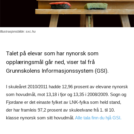
Illustrasjonsbilde: sxc.hu
Talet på elevar som har nynorsk som
opplæringsmål går ned, viser tal frå
Grunnskolens Informasjonssystem (GSI).
I skuleåret 2010/2011 hadde 12,96 prosent av elevane nynorsk
som hovudmål, mot 13,18 i fjor og 13,35 i 2008/2009. Sogn og
Fjordane er det einaste fylket av LNK-fylka som held stand,
der har framleis 97,2 prosent av skuleelvane frå 1. til 10.
klasse nynorsk som sitt hovudmål.
Alle tala finn du hjå GSI.