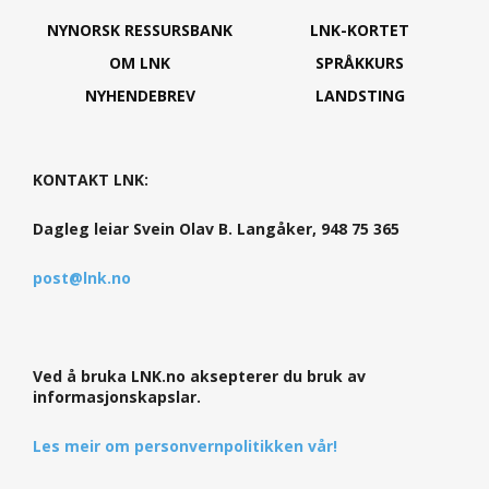
NYNORSK RESSURSBANK
LNK-KORTET
OM LNK
SPRÅKKURS
NYHENDEBREV
LANDSTING
KONTAKT LNK:
Dagleg leiar Svein Olav B. Langåker, 948 75 365
post@lnk.no
Ved å bruka LNK.no aksepterer du bruk av
informasjonskapslar.
Les meir om personvernpolitikken vår!