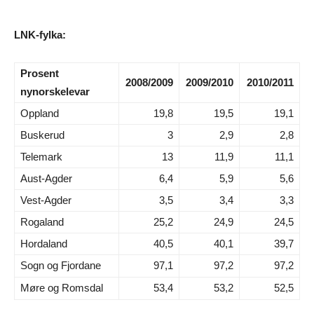
LNK-fylka:
Prosent
2008/2009
2009/2010
2010/2011
nynorskelevar
Oppland
19,8
19,5
19,1
Buskerud
3
2,9
2,8
Telemark
13
11,9
11,1
Aust-Agder
6,4
5,9
5,6
Vest-Agder
3,5
3,4
3,3
Rogaland
25,2
24,9
24,5
Hordaland
40,5
40,1
39,7
Sogn og Fjordane
97,1
97,2
97,2
Møre og Romsdal
53,4
53,2
52,5