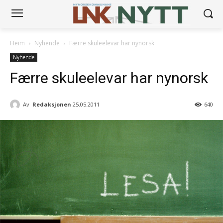
Heim
Nyhende
Færre skuleelevar har nynorsk
Nyhende
Færre skuleelevar har nynorsk
Av
Redaksjonen
25.05.2011
640