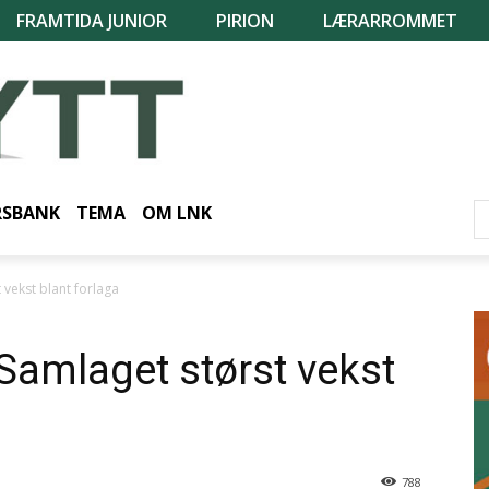
FRAMTIDA JUNIOR
PIRION
LÆRARROMMET
RSBANK
TEMA
OM LNK
 vekst blant forlaga
 Samlaget størst vekst
788