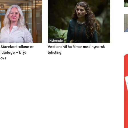
Nyhende
 Stavekontrollane er
Vestland vil ha filmar med nynorsk
e dårlege – bryt
teksting
lova