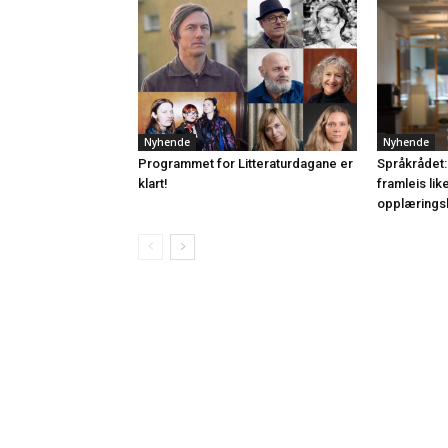
Nyhende
Nyhende
Programmet for Litteraturdagane er
Språkrådet:
klart!
framleis lik
opplærings