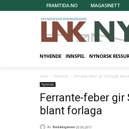
FRAMTIDA.NO
MAGASINETT
NYHENDE
INNSPEL
NYNORSK RESSU
Heim
Nyhende
Ferrante-feber gir Samlaget størst
Nyhende
Ferrante-feber gir
blant forlaga
Av
Redaksjonen
20.06.2017