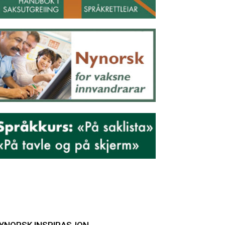
YNORSK INSPIRASJON