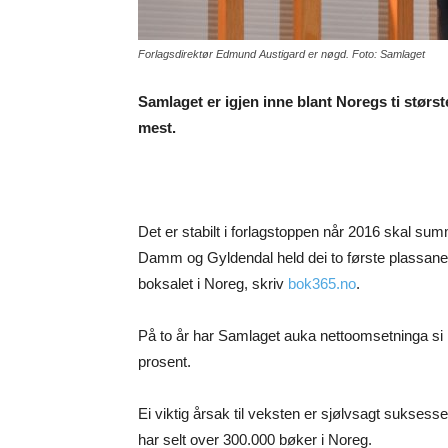
Forlagsdirektør Edmund Austigard er nøgd. Foto: Samlaget
Samlaget er igjen inne blant Noregs ti største
mest.
Det er stabilt i forlagstoppen når 2016 skal su
Damm og Gyldendal held dei to første plassane 
boksalet i Noreg, skriv
bok365.no
.
På to år har Samlaget auka nettoomsetninga si 
prosent.
Ei viktig årsak til veksten er sjølvsagt suksesse
har selt over 300.000 bøker i Noreg.